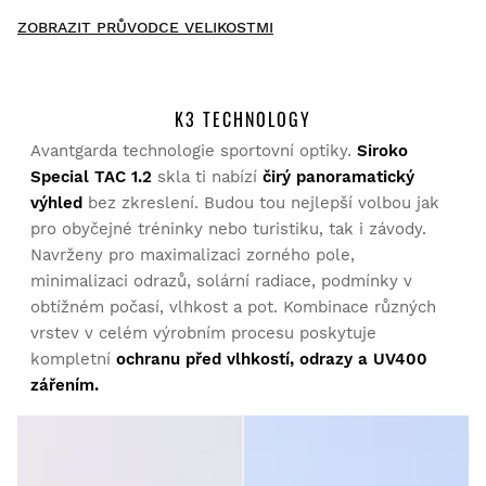
New content loaded
- Na moeten produkt nejsou žádné hodnocení -
ZOBRAZIT PRŮVODCE VELIKOSTMI
Buďte první, kdo napíše hodnocení
K3 TECHNOLOGY
Avantgarda technologie sportovní optiky.
Siroko
Vyzkoušejte si naše produkty v pohodlí domova. Na vrácení
zboží máte 30 dní od doručení.
Special TAC 1.2
skla ti nabízí
čirý panoramatický
výhled
bez zkreslení. Budou tou nejlepší volbou jak
Z vašeho uživatelského účtu můžete jednoduše a rychle
pro obyčejné tréninky nebo turistiku, tak i závody.
vrátit produkty z vaší objednávky.
Navrženy pro maximalizaci zorného pole,
minimalizaci odrazů, solární radiace, podmínky v
Vrácení peněz původní platební metodou
Od
$9.95
obtížném počasí, vlhkost a pot. Kombinace různých
vrstev v celém výrobním procesu poskytuje
kompletní
ochranu před vlhkostí, odrazy a UV400
zářením.