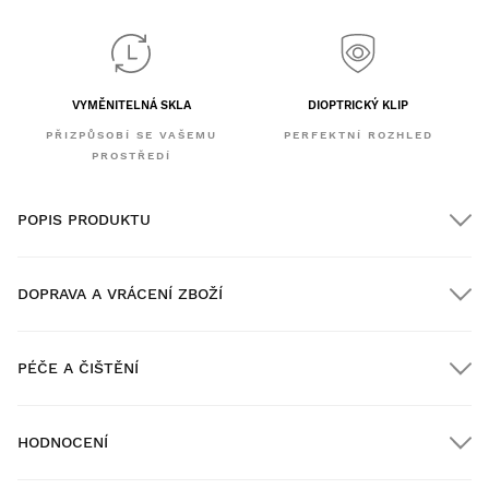
VYMĚNITELNÁ SKLA
DIOPTRICKÝ KLIP
PŘIZPŮSOBÍ SE VAŠEMU
PERFEKTNÍ ROZHLED
PROSTŘEDÍ
POPIS PRODUKTU
DOPRAVA A VRÁCENÍ ZBOŽÍ
PÉČE A ČIŠTĚNÍ
Doprava ZDARMA u objednávek nad $300.00
HODNOCENÍ
Doručení domů
ZDARMA
nad $300.00