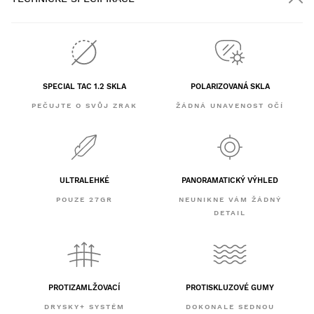
SPECIAL TAC 1.2 SKLA
POLARIZOVANÁ SKLA
PEČUJTE O SVŮJ ZRAK
ŽÁDNÁ UNAVENOST OČÍ
ULTRALEHKÉ
PANORAMATICKÝ VÝHLED
POUZE 27GR
NEUNIKNE VÁM ŽÁDNÝ
DETAIL
PROTIZAMLŽOVACÍ
PROTISKLUZOVÉ GUMY
DRYSKY+ SYSTÉM
DOKONALE SEDNOU