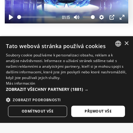
01:15
Play
Mute
Settings
PIP
Enter
fullscr
Vylaďte si outfit
×
Tato webová stránka používá cookies
20%
Soubory cookie používáme k personalizaci obsahu, reklam a k
SPANISH
analýze návštěvnosti. Informace o užívání stránek sdílíme také s
našimi reklamními a analytickými partnery, kteří si je mohou spojit s
ENGLISH
dalšími informacemi, které jste jim poskytli nebo které nashromáždili,
když jste používali jejich služby.
GREEK
Más información
ZOBRAZIT VŠECHNY PARTNERY
(1881) →
DANISH
GERMAN
ZOBRAZIT PODROBNOSTI
FINNISH
ODMÍTNOUT VŠE
PŘIJMOUT VŠE
FRENCH
DUTCH