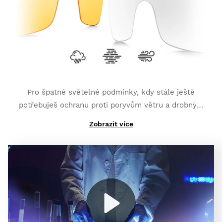
vybereš). Spolehnout se můžeš také na
přidanou
polarizovanou vrstvu a kompletní UV400 ochranu
,
která ti poskytne vyšší úroveň ochrany proti odrazům
světla.
Pro špatné světelné podmínky, kdy stále ještě
potřebuješ ochranu proti poryvům větru a drobným
částicím:
K3 Clear
.
Zobrazit více
A jestli potřebuješ vysoký kontrast k boji proti
mlhavému počasí:
K3 ClearFog
.
Play