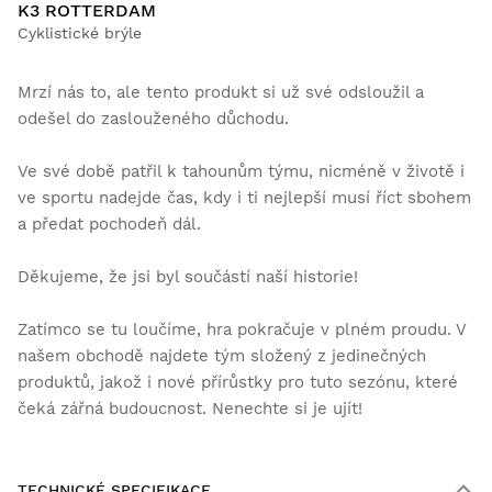
K3 ROTTERDAM
Cyklistické brýle
Mrzí nás to, ale tento produkt si už své odsloužil a
odešel do zaslouženého důchodu.
Ve své době patřil k tahounům týmu, nicméně v životě i
ve sportu nadejde čas, kdy i ti nejlepší musí říct sbohem
a předat pochodeň dál.
Děkujeme, že jsi byl součástí naší historie!
Zatímco se tu loučíme, hra pokračuje v plném proudu. V
našem obchodě najdete tým složený z jedinečných
produktů, jakož i nové přírůstky pro tuto sezónu, které
čeká zářná budoucnost. Nenechte si je ujít!
TECHNICKÉ SPECIFIKACE