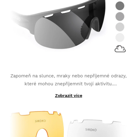
Zapomeň na slunce, mraky nebo nepříjemné odrazy,
které mohou znepříjemnit tvojí aktivitu.
Fotochromatická skla
přizpůsobená neustálým
Zobrazit více
Díky jejich výrobě s fotochromatickými materiály
změnám světla
se stala tou nejlepší volbou pro
namísto toho, aby byly vyrobeny z jedné jednoduše
sporty jako jsou MTB, triatlon nebo běhání.
přidané vrstvy; vyměnitelná K3 PhotoChromic skla se
mění z jedné kategorie na druhou během pouhých
několika vteřin (tyto kategorie se mohou mírně lišit,
v závislosti na typu fotochromatických skel, které si