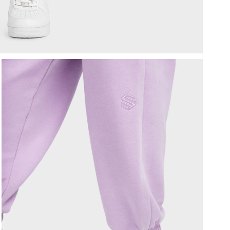
Z
v
V