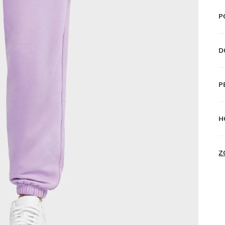
P
D
P
D
H
D
Z
V
z