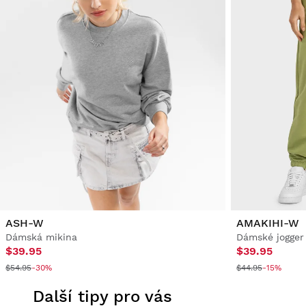
ASH-W
AMAKIHI-W
Dámská mikina
Dámské jogger
$39.95
$39.95
$54.95
-30%
$44.95
-15%
Další tipy pro vás