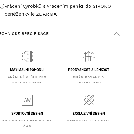
Vrácení výrobků s vrácením peněz do SIROKO
peněženky je
ZDARMA
ECHNICKÉ SPECIFIKACE
MAXIMÁLNÍ POHODLÍ
PRODYŠNOST A LEHKOST
LEŽÉRNÍ STŘIH PRO
SMĚS BAVLNY A
SNADNÝ POHYB
POLYESTERU
SPORTOVNÍ DESIGN
EXKLUZIVNÍ DESIGN
NA CVIČENÍ I PRO VOLNÝ
MINIMALISTICKÝ STYL
ČAS