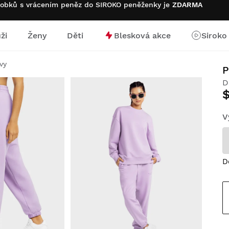
robků s vrácením peněz do SIROKO peněženky je
ZDARMA
ži
Ženy
Děti
Blesková akce
Siroko
stránku
vy
D
V
D