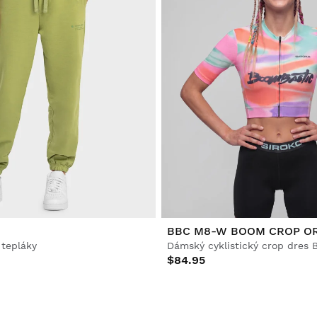
BBC M8-W BOOM CROP O
 tepláky
Dámský cyklistický crop dres 
$84.95