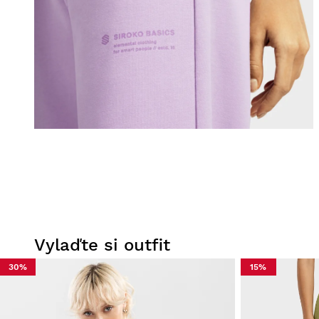
Vylaďte si outfit
30%
15%