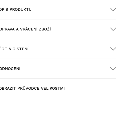
OPIS PRODUKTU
OPRAVA A VRÁCENÍ ZBOŽÍ
ÉČE A ČIŠTĚNÍ
oprava ZDARMA u objednávek nad $300.00
ODNOCENÍ
oručení domů
ZDARMA
nad $300.00
OBRAZIT PRŮVODCE VELIKOSTMI
yzkoušejte si naše produkty v pohodlí domova. Na vrácení
boží máte 30 dní od doručení.