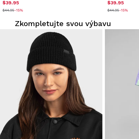
$39.95
$39.95
$44.95
-15%
$44.95
-15%
Zkompletujte svou výbavu