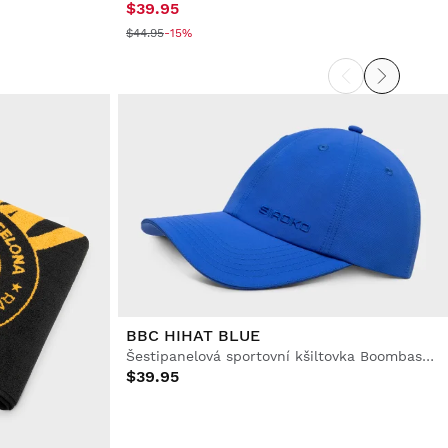
$39.95
$44.95
-15%
BBC HIHAT BLUE
Šestipanelová sportovní kšiltovka Boombastic
$39.95