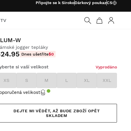
Připojte se k Siroko
Dárkový poukaz
CS
 TV
Přihlásit s
PLUM-W
ámské jogger tepláky
$24.95
Dnes ušetříte
$0
yberte si vaší velikost
Vyprodáno
XS
S
M
L
XL
XXL
oporučená velikost
DEJTE MI VĚDĚT, AŽ BUDE ZBOŽÍ OPĚT
SKLADEM