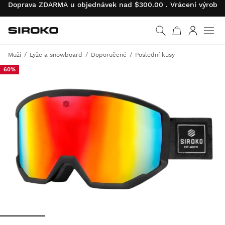
Doprava ZDARMA u objednávek nad $300.00 . Vrácení výrobk
Siroko.com
Vrátit se na úvodní s
Přihlásit 
Muži
Lyže a snowboard
Doporučené
Poslední kusy
60%