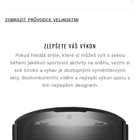
Doručení domů
ZDARMA
nad $300.00
New content loaded
- Na moeten produkt nejsou žádné hodnocení -
ZOBRAZIT PRŮVODCE VELIKOSTMI
Buďte první, kdo napíše hodnocení
ZLEPŠETE VÁŠ VÝKON
Pokud hledáš brýle, které si můžeš vzít s sebou
Vyzkoušejte si naše produkty v pohodlí domova. Na vrácení
zboží máte 30 dní od doručení.
během jakékoli sportovní aktivity na sněhu, vezmi si
své Siroko a vybav je dostupnými vyměnitelnými
Z vašeho uživatelského účtu můžete jednoduše a rychle
skly. Bezkonkurenční vidění a nejlepší výkon spolu s
vrátit produkty z vaší objednávky.
tím nejlepším designem.
Vrácení peněz původní platební metodou
Od
$9.95