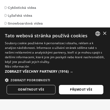
Cyklistická videa
Lyžařská videa
Snowboardová videa
×
Dobrodružná videa
Tato webová stránka používá cookies
Soubory cookie používáme k personalizaci obsahu, reklam a k
SPANISH
Jen důležité e-maily. Přihlaste se k odběru zpráv a novinek
analýze návštěvnosti. Informace o užívání stránek sdílíme také s
od Siroko.
našimi reklamními a analytickými partnery, kteří si je mohou spojit s
ENGLISH
dalšími informacemi, které jste jim poskytli nebo které nashromáždili,
když jste používali jejich služby.
GREEK
Napište Váš e-mail
Más información
ZOBRAZIT VŠECHNY PARTNERY
(1916) →
DANISH
Žena
Muž
ODESLAT
GERMAN
ZOBRAZIT PODROBNOSTI
FINNISH
ODMÍTNOUT VŠE
PŘIJMOUT VŠE
FRENCH
ČEŠTINA
DUTCH