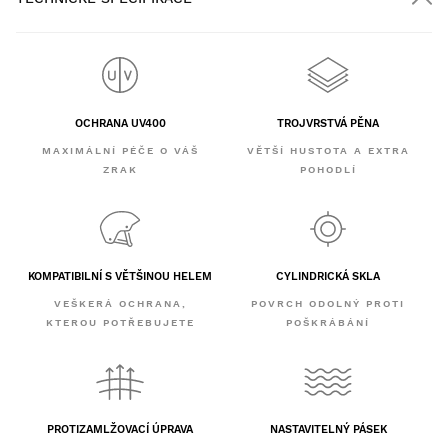
OCHRANA UV400
TROJVRSTVÁ PĚNA
MAXIMÁLNÍ PÉČE O VÁŠ
VĚTŠÍ HUSTOTA A EXTRA
ZRAK
POHODLÍ
KOMPATIBILNÍ S VĚTŠINOU HELEM
CYLINDRICKÁ SKLA
VEŠKERÁ OCHRANA,
POVRCH ODOLNÝ PROTI
KTEROU POTŘEBUJETE
POŠKRÁBÁNÍ
PROTIZAMLŽOVACÍ ÚPRAVA
NASTAVITELNÝ PÁSEK