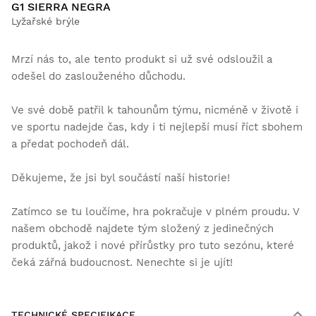
G1 SIERRA NEGRA
Lyžařské brýle
Mrzí nás to, ale tento produkt si už své odsloužil a
odešel do zaslouženého důchodu.
Ve své době patřil k tahounům týmu, nicméně v životě i
ve sportu nadejde čas, kdy i ti nejlepší musí říct sbohem
a předat pochodeň dál.
Děkujeme, že jsi byl součástí naší historie!
Zatímco se tu loučíme, hra pokračuje v plném proudu. V
našem obchodě najdete tým složený z jedinečných
produktů, jakož i nové přírůstky pro tuto sezónu, které
čeká zářná budoucnost. Nenechte si je ujít!
TECHNICKÉ SPECIFIKACE