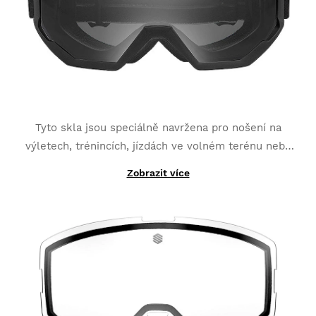
Tyto skla jsou speciálně navržena pro nošení na
výletech, trénincích, jízdách ve volném terénu nebo
jízdách, při nichž jsou změny světla problémem.
Zobrazit více
Naše fotochromatická skla, navržená pro tvé Siroko
Zapomeň na slunce, mraky a odrazy světla, které by
G1, jsou optimalizována na maximum, a jsou zvlášť
tě jinak mohly obtěžovat.
citlivá na výrazné změny světla,
přechází z kategorie
1 do kategorie 3 a přizpůsobují se světelným
podmínkám jakéhokoli prostředí
. Zahrnují
anti-fog
úpravu a zesílenou ochranu proti poškrábání
.