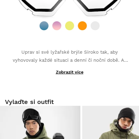
Uprav si své lyžařské brýle Siroko tak, aby
vyhovovaly každé situaci a denní či noční době. Až
pět různých stylů vyměnitelných barevných skel,
Zobrazit více
Díky nim si zajistíš skvělý výhled za každého počasí.
všechny s anti-fog úpravou a zesílenou ochranou
proti poškrábání: modrá, růžová, žlutá, oranžová a
čirá.
Vylaďte si outfit