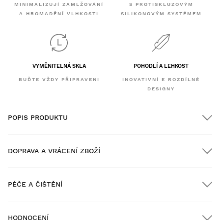
MINIMALIZUJÍ ZAMLŽOVÁNÍ
S PROTISKLUZOVÝM
A HROMADĚNÍ VLHKOSTI
SILIKONOVÝM SYSTÉMEM
VYMĚNITELNÁ SKLA
POHODLÍ A LEHKOST
BUĎTE VŽDY PŘIPRAVENI
INOVATIVNÍ E ROZDÍLNÉ
DESIGNY
POPIS PRODUKTU
DOPRAVA A VRÁCENÍ ZBOŽÍ
PÉČE A ČIŠTĚNÍ
Doprava ZDARMA u objednávek nad $300.00
HODNOCENÍ