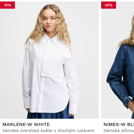
15%
20%
MARLENE-W WHITE
NIMES-W BL
Dámská oversized košile s dlouhým rukávem
Dámská džínov