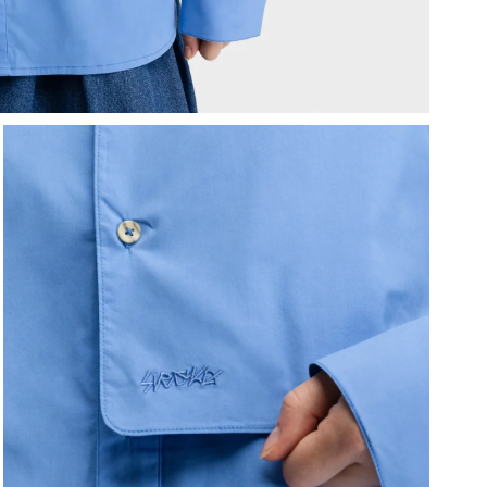
Z
v
V