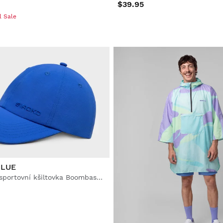
$39.95
l Sale
BLUE
Šestipanelová sportovní kšiltovka Boombastic