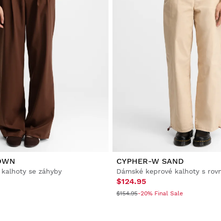
OWN
CYPHER-W SAND
 kalhoty se záhyby
$124.95
$154.95
-20% Final Sale