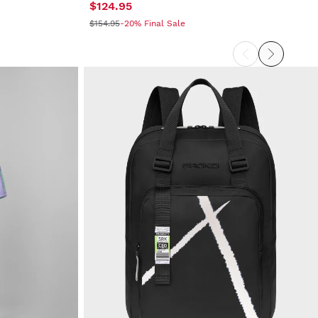
$124.95
$154.95
-20% Final Sale