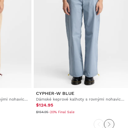
CYPHER-W BLUE
Dámské keprové kalhoty s rovnými nohavicemi
Dámské keprové kalhoty s rovnými nohavicemi
$124.95
$154.95
-20% Final Sale