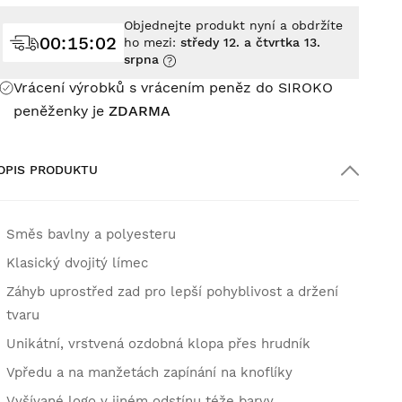
Objednejte produkt nyní a obdržíte
00
:
15
:
00
ho mezi:
středy 12. a čtvrtka 13.
srpna
Vrácení výrobků s vrácením peněz do SIROKO
peněženky je
ZDARMA
OPIS PRODUKTU
Směs bavlny a polyesteru
Klasický dvojitý límec
Záhyb uprostřed zad pro lepší pohyblivost a držení
tvaru
Unikátní, vrstvená ozdobná klopa přes hrudník
Vpředu a na manžetách zapínání na knoflíky
Vyšívané logo v jiném odstínu téže barvy