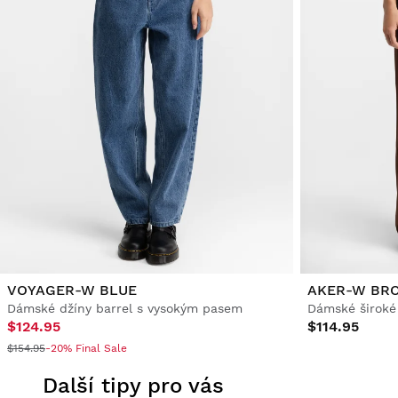
VOYAGER-W BLUE
AKER-W BR
Dámské džíny barrel s vysokým pasem
Dámské široké
$124.95
$114.95
$154.95
-20% Final Sale
Další tipy pro vás