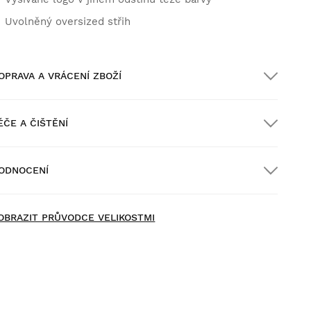
Uvolněný oversized střih
OPRAVA A VRÁCENÍ ZBOŽÍ
ÉČE A ČIŠTĚNÍ
oprava ZDARMA u objednávek nad $300.00
ODNOCENÍ
oručení domů
ZDARMA
nad $300.00
OBRAZIT PRŮVODCE VELIKOSTMI
yzkoušejte si naše produkty v pohodlí domova. Na vrácení
boží máte 30 dní od doručení.