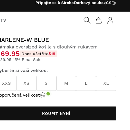
Připojte se k Siroko
Dárkový poukaz
CS
 TV
Přihlásit s
MARLENE-W BLUE
ámská oversized košile s dlouhým rukávem
$69.95
Dnes ušetříte
$15
139.95
-15% Final Sale
yberte si vaší velikost
XXS
XS
S
M
L
XL
oporučená velikost
KOUPIT NYNÍ