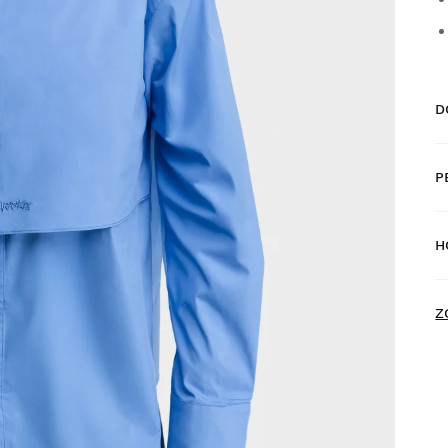
D
P
D
H
D
Z
V
z