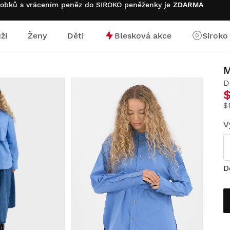
robků s vrácením peněz do SIROKO peněženky je
ZDARMA
ži
Ženy
Děti
Blesková akce
Siroko
stránku
D
$
V
D