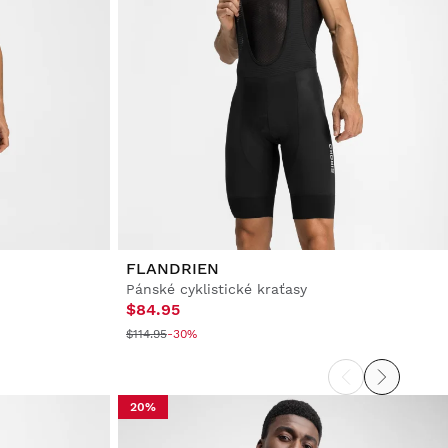
FLANDRIEN
Pánské cyklistické kraťasy
$84.95
$114.95
-30%
20%