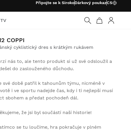
Připojte se k Siroko
Dárkový poukaz
CS
 TV
Přihlásit s
2 COPPI
ánský cyklistický dres s krátkým rukávem
rzí nás to, ale tento produkt si už své odsloužil a
dešel do zaslouženého důchodu.
e své době patřil k tahounům týmu, nicméně v
ivotě i ve sportu nadejde čas, kdy i ti nejlepší musí
íct sbohem a předat pochodeň dál.
ěkujeme, že jsi byl součástí naší historie!
atímco se tu loučíme, hra pokračuje v plném