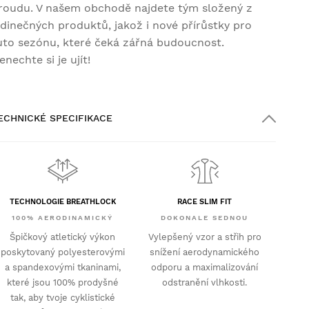
roudu. V našem obchodě najdete tým složený z
edinečných produktů, jakož i nové přírůstky pro
uto sezónu, které čeká zářná budoucnost.
enechte si je ujít!
ECHNICKÉ SPECIFIKACE
TECHNOLOGIE BREATHLOCK
RACE SLIM FIT
100% AERODINAMICKÝ
DOKONALE SEDNOU
Špičkový atletický výkon
Vylepšený vzor a střih pro
poskytovaný polyesterovými
snížení aerodynamického
a spandexovými tkaninami,
odporu a maximalizování
které jsou 100% prodyšné
odstranění vlhkosti.
tak, aby tvoje cyklistické