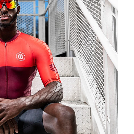
Cy
Ú
By
J
Cy
V
By
J