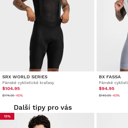
SRX WORLD SERIES
BX FASSA
Pánské cyklistické kraťasy
Pánské cyklist
$104.95
$94.95
$174.95
-45%
$149.95
-40%
Další tipy pro vás
15%