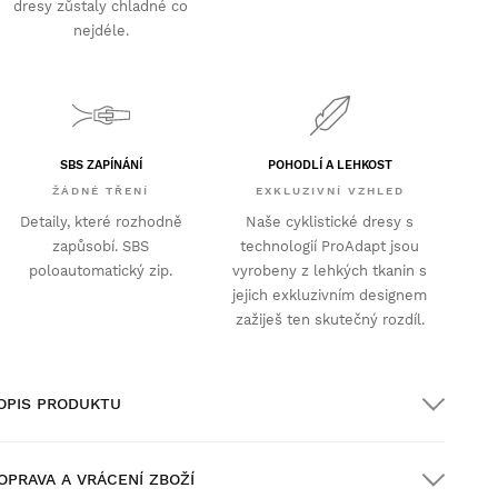
dresy zůstaly chladné co
nejdéle.
SBS ZAPÍNÁNÍ
POHODLÍ A LEHKOST
ŽÁDNÉ TŘENÍ
EXKLUZIVNÍ VZHLED
Detaily, které rozhodně
Naše cyklistické dresy s
zapůsobí. SBS
technologií ProAdapt jsou
poloautomatický zip.
vyrobeny z lehkých tkanin s
jejich exkluzivním designem
zažiješ ten skutečný rozdíl.
OPIS PRODUKTU
OPRAVA A VRÁCENÍ ZBOŽÍ