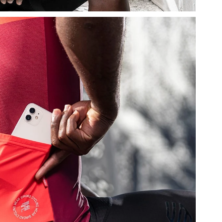
Cy
v
By