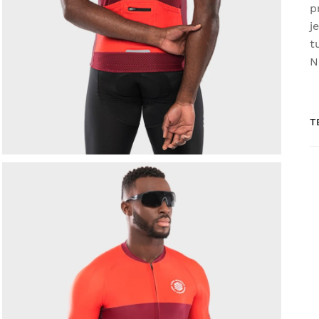
p
j
t
N
T