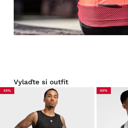
Vylaďte si outfit
45%
40%