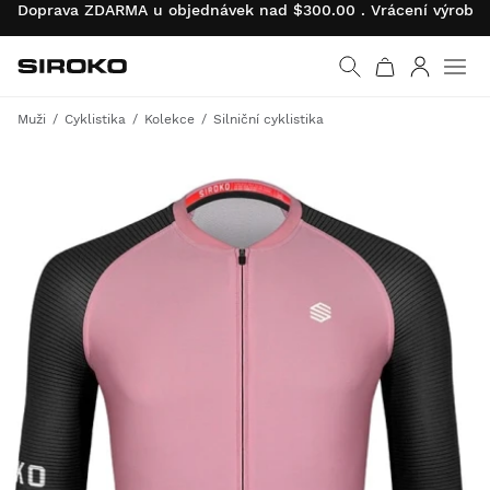
Doprava ZDARMA u objednávek nad $300.00 . Vrácení výrobk
Siroko.com
Vrátit se na úvodní s
Přihlásit 
Muži
Cyklistika
Kolekce
Silniční cyklistika