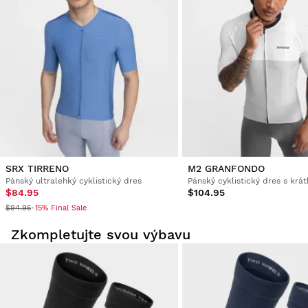
Ověřený zákazník
Magdalena Barrios Barceló
Cycling Jersey Siroko M2 Sestriere XS
Jsem potěšen mým produktem. Bezkonkurenční kvalita
Bylo toto hodnocení užitečná?
Ano
Nahlásit
Sdílet
před 5 roky
SRX TIRRENO
M2 GRANFONDO
Pánský ultralehký cyklistický dres
$84.95
$104.95
$94.95
-15% Final Sale
Zkompletujte svou výbavu