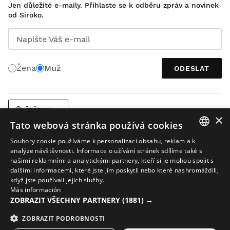
Jen důležité e-maily. Přihlaste se k odběru zpráv a novinek
od Siroko.
Napište Váš e-mail
Žena
Muž
ODESLAT
ČEŠTINA
×
Tato webová stránka používá cookies
Soubory cookie používáme k personalizaci obsahu, reklam a k
SPANISH
analýze návštěvnosti. Informace o užívání stránek sdílíme také s
našimi reklamními a analytickými partnery, kteří si je mohou spojit s
ENGLISH
dalšími informacemi, které jste jim poskytli nebo které nashromáždili,
když jste používali jejich služby.
Právní upozornění
Soubory cookies
Podmínky společnosti
GREEK
Más información
ZOBRAZIT VŠECHNY PARTNERY
(1881) →
AI při práci s obrázky
Mapa stránek
DANISH
© 2026 Siroko
GERMAN
ZOBRAZIT PODROBNOSTI