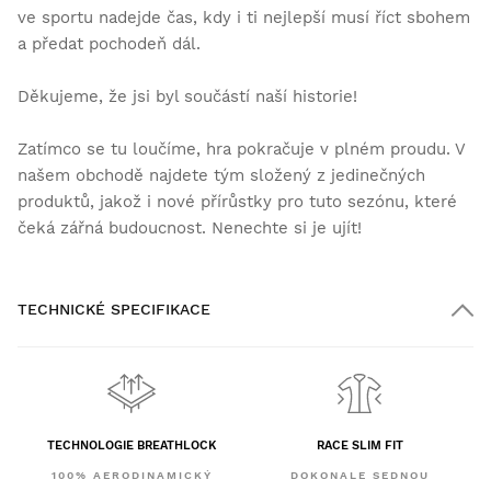
ve sportu nadejde čas, kdy i ti nejlepší musí říct sbohem
a předat pochodeň dál.
Děkujeme, že jsi byl součástí naší historie!
Zatímco se tu loučíme, hra pokračuje v plném proudu. V
našem obchodě najdete tým složený z jedinečných
produktů, jakož i nové přírůstky pro tuto sezónu, které
čeká zářná budoucnost. Nenechte si je ujít!
TECHNICKÉ SPECIFIKACE
TECHNOLOGIE BREATHLOCK
RACE SLIM FIT
100% AERODINAMICKÝ
DOKONALE SEDNOU