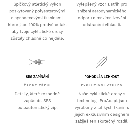
Špičkový atletický výkon
Vylepšený vzor a střih pro
poskytovaný polyesterovými
snížení aerodynamického
a spandexovými tkaninami,
odporu a maximalizování
které jsou 100% prodyšné tak,
odstranění vlhkosti.
aby tvoje cyklistické dresy
zůstaly chladné co nejdéle.
SBS ZAPÍNÁNÍ
POHODLÍ A LEHKOST
ŽÁDNÉ TŘENÍ
EXKLUZIVNÍ VZHLED
Detaily, které rozhodně
Naše cyklistické dresy s
zapůsobí. SBS
technologií ProAdapt jsou
poloautomatický zip.
vyrobeny z lehkých tkanin s
jejich exkluzivním designem
zažiješ ten skutečný rozdíl.