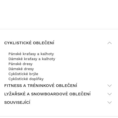
Poul thomsen
Gravel Gloves Siroko Frontier XL
Super 

Moc se mi líbí 

Není příliš horko ani za +20° C a slunečného počasí

CYKLISTICKÉ OBLEČENÍ
2 osoby Shledala(y) toto hodnocení užitečné
Pánské kraťasy a kalhoty
Dámské kraťasy a kalhoty
Bylo toto hodnocení užitečná?
Ano
Nahlásit
Sdílet
před 3 roky
Pánské dresy
Dámské dresy
Cyklistické brýle
Cyklistické doplňky
1
2
3
4
FITNESS A TRÉNINKOVÉ OBLEČENÍ
LYŽAŘSKÉ A SNOWBOARDOVÉ OBLEČENÍ
SOUVISEJÍCÍ