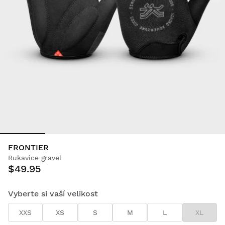
FRONTIER
Rukavice gravel
$49.95
Vyberte si vaší velikost
XXS
XS
S
M
L
XL