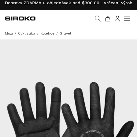
Doprava ZDARMA u objednávek nad $300.00 . Vrácení výrobk
Siroko.com
Vrátit se na úvodní s
Přihlásit 
Muži
Cyklistika
Kolekce
Gravel