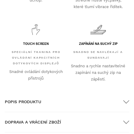
úchop.
Středně husté vycpávky,
které tlumí vibrace řidítek.
TOUCH SCREEN
ZAPÍNÁNÍ NA SUCHÝ ZIP
SPECIÁLNÍ TKANINA PRO
SNADNO SE NAVLÉKAJÍ A
OVLÁDÁNÍ KAPACITNÍCH
SUNDAVAJÍ
DOTYKOVÝCH DISPLEJŮ
Snadno a rychle nastavitelné
Snadné ovládání dotykových
zapínání na suchý zip na
přístrojů
zápěstí.
POPIS PRODUKTU
DOPRAVA A VRÁCENÍ ZBOŽÍ