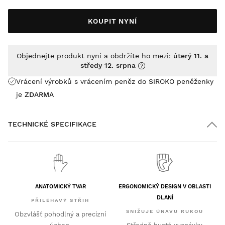
KOUPIT NYNÍ
Objednejte produkt nyní a obdržíte ho mezi:
úterý 11. a
středy 12. srpna
Vrácení výrobků s vrácením peněz do SIROKO peněženky
je
ZDARMA
TECHNICKÉ SPECIFIKACE
ANATOMICKÝ TVAR
ERGONOMICKÝ DESIGN V OBLASTI
DLANÍ
PŘILÉHAVÝ STŘIH
SNIŽUJE ÚNAVU RUKOU
Obzvlášť pohodlný a precizní