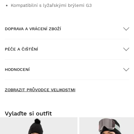
Kompatibilní s lyžařskými brýlemi G3
DOPRAVA A VRÁCENÍ ZBOŽÍ
PÉČE A ČIŠTĚNÍ
Doprava ZDARMA u objednávek nad $300.00
HODNOCENÍ
Doručení domů
ZDARMA
nad $300.00
New content loaded
- Na moeten produkt nejsou žádné hodnocení -
ZOBRAZIT PRŮVODCE VELIKOSTMI
Buďte první, kdo napíše hodnocení
Vylaďte si outfit
Vyzkoušejte si naše produkty v pohodlí domova. Na vrácení
zboží máte 30 dní od doručení.