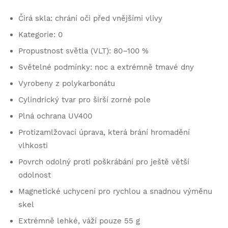
Čirá skla: chrání oči před vnějšími vlivy
Kategorie: 0
Propustnost světla (VLT): 80–100 %
Světelné podmínky: noc a extrémně tmavé dny
Vyrobeny z polykarbonátu
Cylindrický tvar pro širší zorné pole
Plná ochrana UV400
Protizamlžovací úprava, která brání hromadění
vlhkosti
Povrch odolný proti poškrábání pro ještě větší
odolnost
Magnetické uchycení pro rychlou a snadnou výměnu
skel
Extrémně lehké, váží pouze 55 g