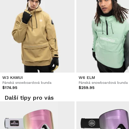
Z vašeho uživatelského účtu můžete jednoduše a rychle
vrátit produkty z vaší objednávky.
Vrácení peněz původní platební metodou
Od
$9.95
W3 KAMUI
W6 ELM
Pánská snowboardová bunda
Pánská snowboardová bunda
$174.95
$259.95
Další tipy pro vás