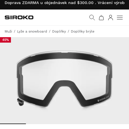
Doprava ZDARMA u objednávek nad $300.00 . Vrácení výrobk
Siroko.com
Vrátit se na úvodní s
Přihlásit 
Muži
Lyže a snowboard
Doplňky
Doplňky brýle
45%