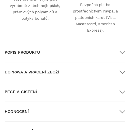
Bezpečná platba
vyrobené z těch nejlepších,
prostřednictvím Paypal a
prémiových polyamidů a
platebních karet (Visa,
polykarbonátů.
Mastercard, American
Express).
POPIS PRODUKTU
DOPRAVA A VRÁCENÍ ZBOŽÍ
PÉČE A ČIŠTĚNÍ
Doprava ZDARMA u objednávek nad $300.00
HODNOCENÍ
Doručení domů
ZDARMA
nad $300.00
New content loaded
4.47