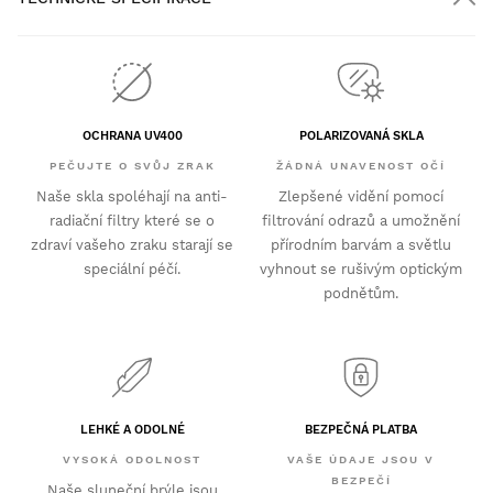
OCHRANA UV400
POLARIZOVANÁ SKLA
PEČUJTE O SVŮJ ZRAK
ŽÁDNÁ UNAVENOST OČÍ
Naše skla spoléhají na anti-
Zlepšené vidění pomocí
radiační filtry které se o
filtrování odrazů a umožnění
zdraví vašeho zraku starají se
přírodním barvám a světlu
speciální péčí.
vyhnout se rušivým optickým
podnětům.
LEHKÉ A ODOLNÉ
BEZPEČNÁ PLATBA
VYSOKÁ ODOLNOST
VAŠE ÚDAJE JSOU V
BEZPEČÍ
Naše sluneční brýle jsou