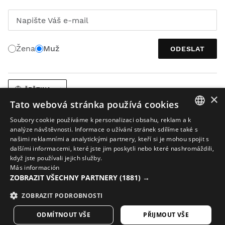
Napište Váš e-mail
Žena
Muž
ODESLAT
ČEŠTINA
×
Tato webová stránka používá cookies
Soubory cookie používáme k personalizaci obsahu, reklam a k
SPANISH
analýze návštěvnosti. Informace o užívání stránek sdílíme také s
našimi reklamními a analytickými partnery, kteří si je mohou spojit s
ENGLISH
dalšími informacemi, které jste jim poskytli nebo které nashromáždili,
když jste používali jejich služby.
Právní upozornění
Soubory cookies
Podmínky společnosti
GREEK
Más información
AI při práci s obrázky
Mapa stránek
ZOBRAZIT VŠECHNY PARTNERY
(1881) →
DANISH
© 2026 Siroko
GERMAN
ZOBRAZIT PODROBNOSTI
FINNISH
ODMÍTNOUT VŠE
PŘIJMOUT VŠE