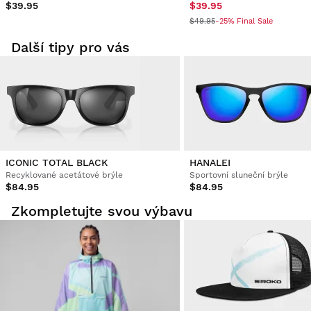
$39.95
$39.95
Barvy, jak je znázorněno na fotografii. Standardní velikost 
$49.95
-25% Final Sale
Odolný a pohodlný rám Moje dcera a já je kupujeme pro 
venkovní a horské procházky.
Další tipy pro vás
Bylo toto hodnocení užitečná?
Ano
Nahlásit
Sdílet
před 4 roky
Ověřený zákazník
Michela Alterio
ICONIC TOTAL BLACK
HANALEI
Nepohodlné brýle, obtížně se nosí  
Recyklované acetátové brýle
Sportovní sluneční brýle
$84.95
$84.95
Bylo toto hodnocení užitečná?
Ano
Nahlásit
Sdílet
před 4 roky
Zkompletujte svou výbavu
1
2
3
4
5
6
7