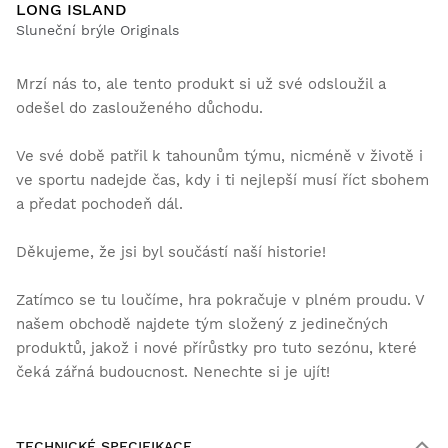
LONG ISLAND
Sluneční brýle Originals
Mrzí nás to, ale tento produkt si už své odsloužil a
odešel do zaslouženého důchodu.
Ve své době patřil k tahounům týmu, nicméně v životě i
ve sportu nadejde čas, kdy i ti nejlepší musí říct sbohem
a předat pochodeň dál.
Děkujeme, že jsi byl součástí naší historie!
Zatímco se tu loučíme, hra pokračuje v plném proudu. V
našem obchodě najdete tým složený z jedinečných
produktů, jakož i nové přírůstky pro tuto sezónu, které
čeká zářná budoucnost. Nenechte si je ujít!
TECHNICKÉ SPECIFIKACE