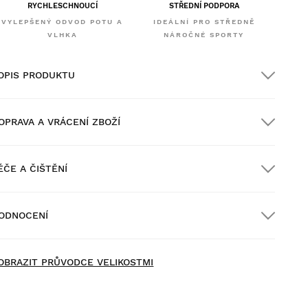
RYCHLESCHNOUCÍ
STŘEDNÍ PODPORA
VYLEPŠENÝ ODVOD POTU A
IDEÁLNÍ PRO STŘEDNĚ
VLHKA
NÁROČNÉ SPORTY
OPIS PRODUKTU
OPRAVA A VRÁCENÍ ZBOŽÍ
ÉČE A ČIŠTĚNÍ
oprava ZDARMA u objednávek nad $300.00
ODNOCENÍ
oručení domů
ZDARMA
nad $300.00
OBRAZIT PRŮVODCE VELIKOSTMI