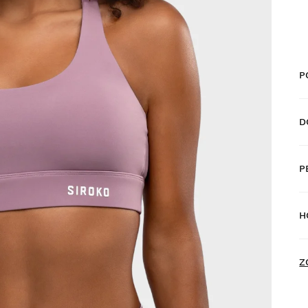
P
D
P
D
H
D
Z