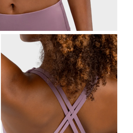
V
z
Z
v
V