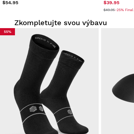
$54.95
$39.95
$49.95
-25% Final
Zkompletujte svou výbavu
55%