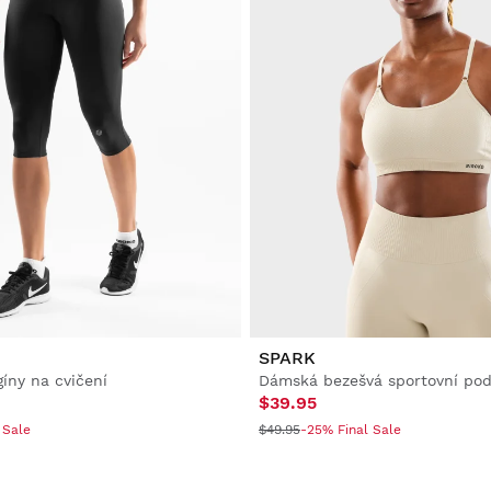
SPARK
íny na cvičení
Dámská bezešvá sportovní po
$39.95
 Sale
$49.95
-25% Final Sale