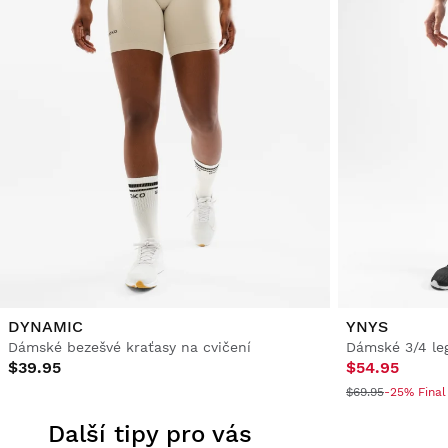
DYNAMIC
YNYS
Dámské bezešvé kraťasy na cvičení
Dámské 3/4 leg
$39.95
$54.95
$69.95
-25% Final
Další tipy pro vás