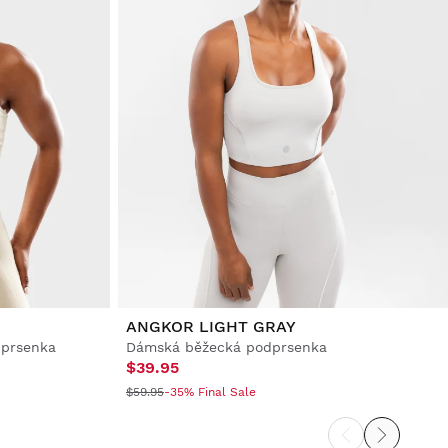
ANGKOR LIGHT GRAY
dprsenka
Dámská běžecká podprsenka
$39.95
$59.95
-35% Final Sale