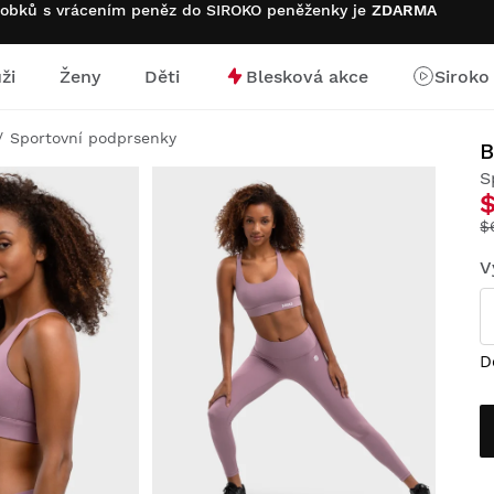
robků s vrácením peněz do SIROKO peněženky je
ZDARMA
ži
Ženy
Děti
Blesková akce
Siroko
stránku
Sportovní podprsenky
S
$
V
D