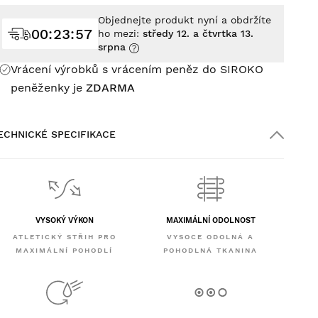
Objednejte produkt nyní a obdržíte
00
:
23
:
55
ho mezi:
středy 12. a čtvrtka 13.
srpna
Vrácení výrobků s vrácením peněz do SIROKO
peněženky je
ZDARMA
ECHNICKÉ SPECIFIKACE
VYSOKÝ VÝKON
MAXIMÁLNÍ ODOLNOST
ATLETICKÝ STŘIH PRO
VYSOCE ODOLNÁ A
MAXIMÁLNÍ POHODLÍ
POHODLNÁ TKANINA