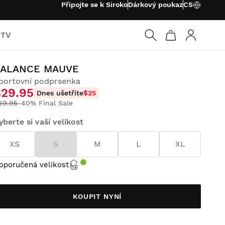
Připojte se k Siroko
Dárkový poukaz
CS
 TV
Přihlásit s
BALANCE MAUVE
portovní podprsenka
$29.95
Dnes ušetříte
$25
69.95
-40% Final Sale
yberte si vaší velikost
XS
S
M
L
XL
oporučená velikost
KOUPIT NYNÍ