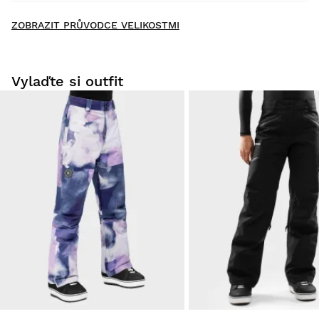
New content loaded
- Na moeten produkt nejsou žádné hodnocení -
ZOBRAZIT PRŮVODCE VELIKOSTMI
Buďte první, kdo napíše hodnocení
Vylaďte si outfit
Vyzkoušejte si naše produkty v pohodlí domova. Na vrácení
zboží máte 30 dní od doručení.
Z vašeho uživatelského účtu můžete jednoduše a rychle
vrátit produkty z vaší objednávky.
Vrácení peněz původní platební metodou
Od
$9.95