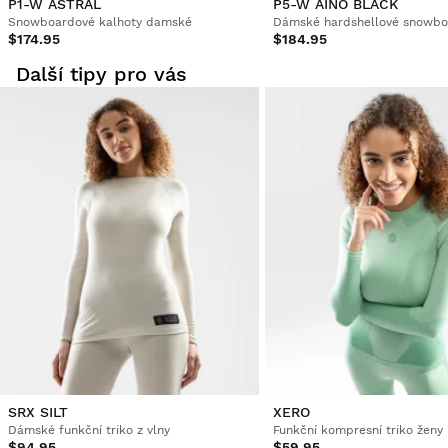
P1-W ASTRAL
P5-W AINO BLACK
Snowboardové kalhoty damské
$174.95
$184.95
Další tipy pro vás
SRX SILT
XERO
Dámské funkční triko z vlny
Funkční kompresní triko ženy
$94.95
$59.95