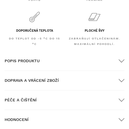
DOPORUČENÁ TEPLOTA
PLOCHÉ ŠVY
DO TEPLOT OD -5 °C DO 15
ZABRAŇUJÍ OTLAČENINÁM.
°C
MAXIMÁLNÍ POHODLÍ.
POPIS PRODUKTU
DOPRAVA A VRÁCENÍ ZBOŽÍ
PÉČE A ČIŠTĚNÍ
Doprava ZDARMA u objednávek nad $300.00
HODNOCENÍ
Doručení domů
ZDARMA
nad $300.00