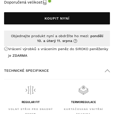
Doporučená velikost
KOUPIT NYNÍ
Objednejte produkt nyní a obdržíte ho mezi:
pondělí
10. a úterý 11. srpna
Vrácení výrobků s vrácením peněz do SIROKO peněženky
je
ZDARMA
TECHNICKÉ SPECIFIKACE
REGULAR FIT
TERMOREGULACE
VOLNÝ STŘIH PRO SNADNÝ
KARTÁČOVANÁ VNITŘNÍ
POHYB
TKANINA