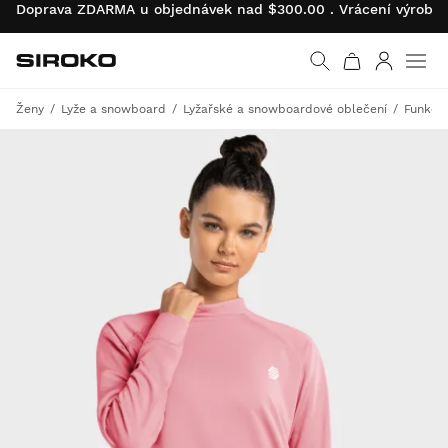
Doprava ZDARMA u objednávek nad $300.00 . Vrácení výrobk
Siroko.com
Vrátit se na úvodní s
Přihlásit 
Ženy
Lyže a snowboard
Lyžařské a snowboardové oblečení
Funkční