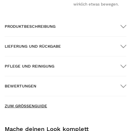
wirklich etwas bewegen.
PRODUKTBESCHREIBUNG
LIEFERUNG UND RÜCKGABE
PFLEGE UND REINIGUNG
KOSTENLOSER Versand auf alle Bestellungen über $300.00
BEWERTUNGEN
Hauszustellung
GRATIS
ab $300.00
- Für dieses Produkt wurden noch keine Bewertungen
New content loaded
gesammelt -
ZUM GRÖSSENGUIDE
Sei die erste Person, die zu diesem Produkt eine
Bewertung abgibt
Mache deinen Look komplett