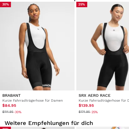
30%
25%
Probiere unsere Produkte bequem zu Hause an. Ab Erhalt
der Ware hast du 30 Tage Zeit, die Bestellung
zurückzusenden.
Über dein Benutzerkonto kannst du bestellte Produkte
schnell und einfach zurückgeben.
Erstattung auf das ursprüngliche Zahlungsmittel
Ab
$9.95
BRABANT
SRX AERO RACE
Kurze Fahrradträgerhose für Damen
Kurze Fahrradträgerhose für
$84.95
$139.95
$114.95
$174.95
-30%
-25%
Weitere Empfehlungen für dich