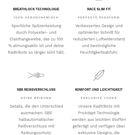
BREATHLOCK TECHNOLOGIE
RACE SLIM FIT
100% AERODYNAMISCH
PERFEKTE PASSFORM
Sportliche Spitzenleistung
Verbessertes Design und
durch Polyester- und
optimierter Schnitt für
Elasthangewebe, das zu 100
reduzierten Luftwiderstand
% atmungsaktiv ist und deine
und bestmögliche
Radtrikots so länger kühl hält.
Feuchtigkeitsabfuhr.
SBS REISSVERSCHLUSS
KOMFORT UND LEICHTIGKEIT
KEINE REIBUNG
EXKLUSIVE LOOKS
Details, die den Unterschied
Unsere Radtrikots mit
ausmachen. SBS
ProAdapt Technologie
halbautomatischer
werden aus leichten Stoffen
Reißverschluss mit
gefertigt und verfügen über
Reibungsschutz.
exklusive Designs, die