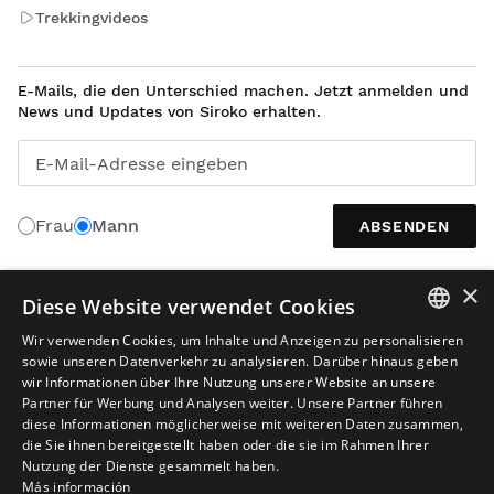
Trekkingvideos
E-Mails, die den Unterschied machen. Jetzt anmelden und
News und Updates von Siroko erhalten.
E-Mail-Adresse eingeben
Frau
Mann
ABSENDEN
×
Diese Website verwendet Cookies
DEUTSCH
Wir verwenden Cookies, um Inhalte und Anzeigen zu personalisieren
SPANISH
sowie unseren Datenverkehr zu analysieren. Darüber hinaus geben
wir Informationen über Ihre Nutzung unserer Website an unsere
ENGLISH
Partner für Werbung und Analysen weiter. Unsere Partner führen
diese Informationen möglicherweise mit weiteren Daten zusammen,
GREEK
die Sie ihnen bereitgestellt haben oder die sie im Rahmen Ihrer
Nutzung der Dienste gesammelt haben.
DANISH
Rechtlicher Hinweis
Cookies
Allgemeine Geschäftsbedingungen
Más información