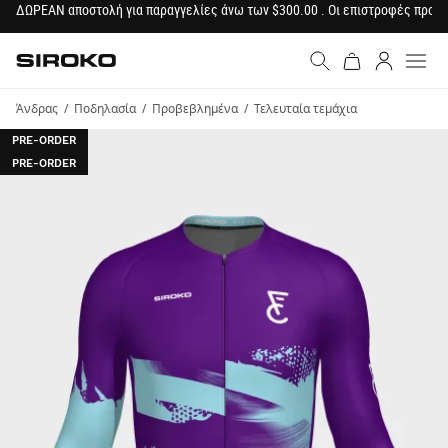
ΔΩΡΕΑΝ αποστολή για παραγγελίες άνω των $300.00 . Οι επιστροφές προϊ
Siroko.com
Μετάβαση στην αρχική σε
Σύνδεση
Άνδρας
Ποδηλασία
Προβεβλημένα
Τελευταία τεμάχια
PRE-ORDER
PRE-ORDER