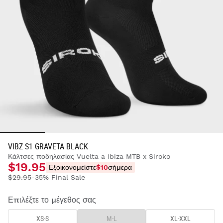
VIBZ S1 GRAVETA BLACK
Κάλτσες ποδηλασίας Vuelta a Ibiza MTB x Siroko
$19.95
Εξοικονομείστε
$10
σήμερα
$29.95
-35% Final Sale
Επιλέξτε το μέγεθος σας
XS-S
M-L
XL-XXL