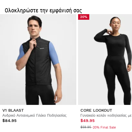
Ολοκληρώστε την εμφάνισή σας
20%
Για λόγους υγιεινής και ασφάλειας, μπορούμε να δεχτούμε
την αλλαγή ή την επιστροφή αυτού του προϊόντος μόνο εάν
δεν
έχει χρησιμοποιηθεί και εφόσον η αρχική του μορφή
και η συσκευασία του είναι άθικτες
.
V1 BLAAST
CORE LOOKOUT
Ανδρικό Αντιανεμικό Γιλέκο Ποδηλασίας
Γυναικείο κολάν ποδηλασίας με
$84.95
$49.95
$59.95
-20% Final Sale