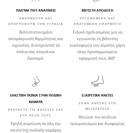
ΠΛΈΓΜΑ ΠΟΥ ΑΝΑΠΝΈΕΙ
ΜΕΓΙΣΤΗ ΑΠΟΔΟΣΗ
ΑΝΑΠΝΈΟΥΝ ΚΑΙ
ΕΡΓΟΝΟΜΙΚΉ ΚΑΙ
ΑΠΟΡΡΟΦΟΎΝ ΤΗΝ ΥΓΡΑΣΊΑ
ΑΝΑΤΟΜΙΚΉ ΕΦΑΡΜΟΓΉ
Βελτιστοποιημένη
Ειδικά σχεδιασμένες για να
απομάκρυνση θερμότητας και
εγγυώνται τη βέλτιστη
υγρασίας, διατηρώντας τα
κυκλοφορία του αίματος χάρη
πόδια σας στεγνά και
στην προσαρμοσμένη
δροσερά.
εφαρμογή τους 360º.
ΕΛΑΣΤΙΚΗ ΤΑΙΝΙΑ ΣΤΗΝ ΠΟΔΙΚΗ
ΕΞΑΙΡΕΤΙΚΑ ΑΝΕΤΕΣ
ΚΑΜΑΡΑ
ΖΏΝΗ ΆΝΕΣΗΣ ΣΤΟ
ΜΕΤΑΤΆΡΣΙΟ
ΚΡΑΤΉΣΤΕ ΤΙΣ ΚΆΛΤΣΕΣ ΣΑΣ
ΣΤΗ ΘΈΣΗ ΤΟΥΣ
Μειώνει τον κίνδυνο
Υψηλή συμπίεση σε όλη την
τραυματισμών και δυσφορίας
ταινία της ποδικής καμάρας