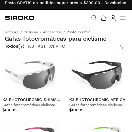
Envío GRATIS en pedidos superiores a $300.00 . Devolucion
Siroko.com
Ir a la página de inicio
Iniciar se
Men
Hombre
Ciclismo
Accesorios
PhotoChromic
El único equipamiento capaz de adaptarse a las necesidades de los ciclistas más exigentes.
Gafas fotocromáticas para ciclismo
Todos
(7)
K3
K3s
X1 PHC
K3 PHOTOCHROMIC SHIMANAMI KAIDO
K3 PHOTOCHROMIC AFRICA
Gafas fotocromáticas ciclismo
Gafas fotocromáticas ciclismo
$84.95
$84.95