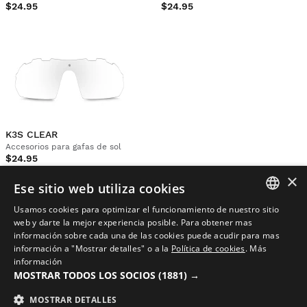
$24.95
$24.95
K3S CLEAR
Accesorios para gafas de sol
$24.95
×
Ese sitio web utiliza cookies
Comprar gafas
Usamos cookies para optimizar el funcionamiento de nuestro sitio
SPANISH
web y darte la mejor experiencia posible. Para obtener mas
fotocromaticas para
Mostrar más
información sobre cada una de las cookies puede acudir para mas
ENGLISH
información a "Mostrar detalles" o a la
Política de cookies
.
Más
ciclismo
información
GREEK
MOSTRAR TODOS LOS SOCIOS
(1881) →
DANISH
Las gafas fotocromáticas para ciclismo son un accesorio
MOSTRAR DETALLES