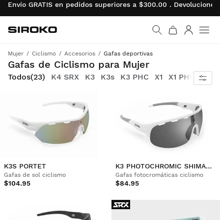
Envío GRATIS en pedidos superiores a $300.00 . Devolucion
Siroko.com
Ir a la página de inicio
Iniciar se
Men
Mujer
Ciclismo
Accesorios
Gafas deportivas
Pedalea y protege tus ojos con comodidad y diseño atractivo con estas gafas de ciclismo técnicas para mujer
Gafas de Ciclismo para Mujer
Todos
(23)
K4 SRX
K3
K3s
K3 PHC
X1
X1 PHC
K3S PORTET
K3 PHOTOCHROMIC SHIMANAMI KAIDO
Gafas de sol ciclismo
Gafas fotocromáticas ciclismo
$104.95
$84.95