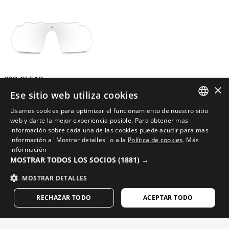
K3S CLEAR
×
Accesorios para gafas de sol
Ese sitio web utiliza cookies
$24.95
Usamos cookies para optimizar el funcionamiento de nuestro sitio
SPANISH
web y darte la mejor experiencia posible. Para obtener mas
Gafas y máscaras de BMX, Enduro y
información sobre cada una de las cookies puede acudir para mas
VER TODO
Motocross para mujer
ENGLISH
información a "Mostrar detalles" o a la
Política de cookies
.
Más
información
GREEK
MOSTRAR TODOS LOS SOCIOS
(1881) →
DANISH
MOSTRAR DETALLES
GERMAN
RECHAZAR TODO
ACEPTAR TODO
FINNISH
H1 SUN VALLEY
H1 LAC NOIR
FRENCH
Gafas para MTB
Gafas para MTB