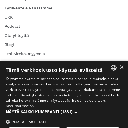
Työskentele kanssamme
UKK
Podcast
Ota yhteyttä
Blogi
Etsi Siroko-myymälä
×
Tämä verkkosivusto käyttää evästeitä
Käytämme evästeitä personoidaksemme sisältöä ja mainoksia sekä
SPANISH
analysoidaksemme verkkosivuston liikennettä. Jaamme myös tietoa
verkkosivuston käytöstäsi mainonta- ja analytiikkakumppaneillemme,
Pyöräilyvideot
ENGLISH
jotka saattavat yhdistää ne muihin tietoihin, joita olet tarjonnut heille
Lasketteluvideot
tai joita he ovat keränneet käyttäessäsi heidän palveluitaan.
GREEK
Más información
Lumilautailuvideot
NÄYTÄ KAIKKI KUMPPANIT
(1881) →
DANISH
Seikkailuvideot
GERMAN
NÄYTÄ LISÄTIEDOT