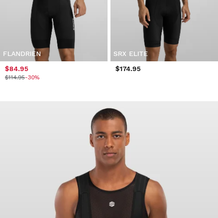
FLANDRIEN
SRX ELITE
$84.95
$174.95
$114.95
-30%