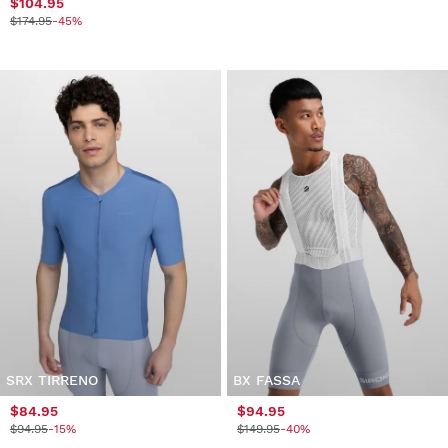
$104.95
$174.95
-45%
SRX TIRRENO
BX FASSA
$84.95
$94.95
$94.95
-15%
$149.95
-40%