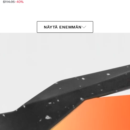
$114.95
-40%
NÄYTÄ ENEMMÄN