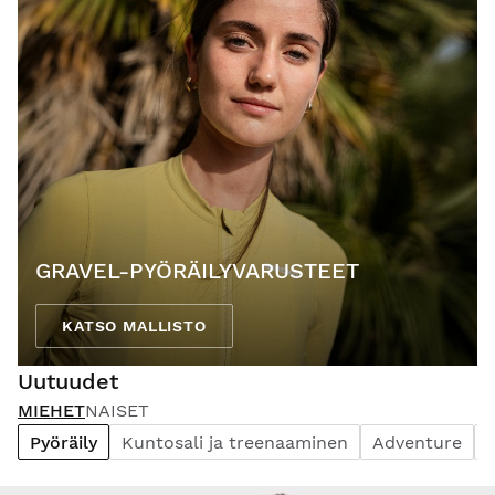
GRAVEL-PYÖRÄILYVARUSTEET
KATSO MALLISTO
Uutuudet
MIEHET
NAISET
Pyöräily
Kuntosali ja treenaaminen
Adventure