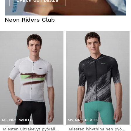
CHECK OUT DEALS
Neon Riders Club
M3 NRC WHITE
M2 NRC BLACK
Miesten ultrakevyt pyöräilypaita
Miesten lyhythihainen pyöräilypaita