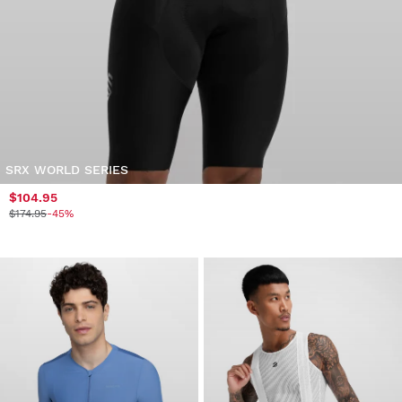
SRX WORLD SERIES
$104.95
$174.95
-45%