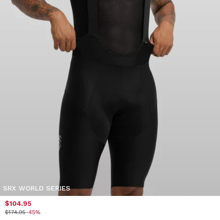
SRX WORLD SERIES
$104.95
$174.95
-45%