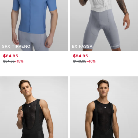
SRX TIRRENO
BX FASSA
$84.95
$94.95
$94.95
-15%
$149.95
-40%