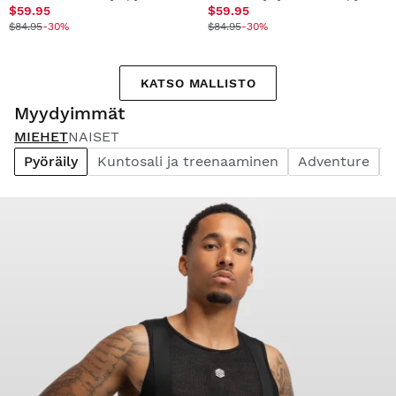
$59.95
$59.95
$84.95
-30%
$84.95
-30%
KATSO MALLISTO
Myydyimmät
MIEHET
NAISET
Pyöräily
Kuntosali ja treenaaminen
Adventure