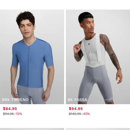
SRX TIRRENO
BX FASSA
$84.95
$94.95
$94.95
-15%
$149.95
-40%