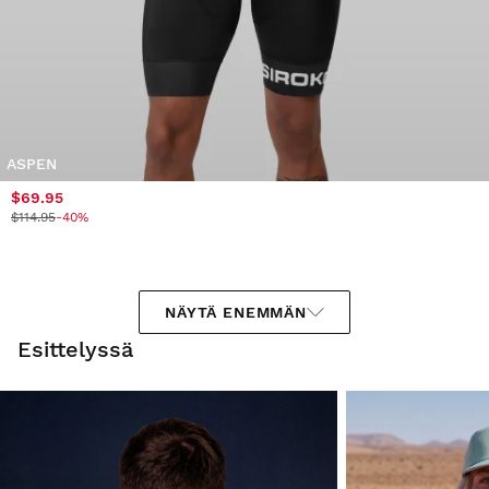
ASPEN
$69.95
$114.95
-40%
NÄYTÄ ENEMMÄN
Esittelyssä