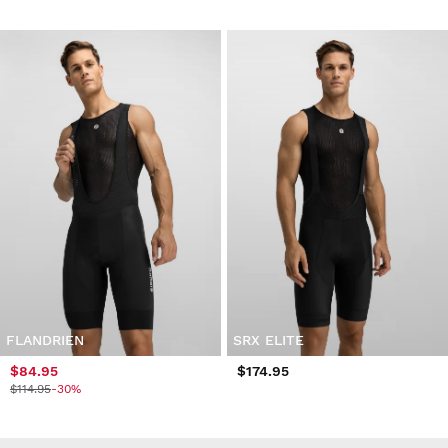
FLANDRIEN
SRX ELITE
$84.95
$174.95
$114.95
-30%