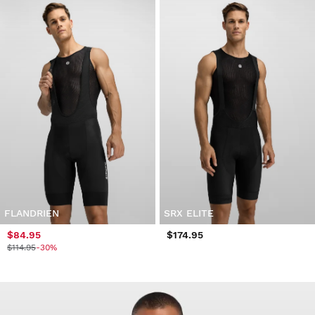
FLANDRIEN
SRX ELITE
$84.95
$174.95
$114.95
-30%