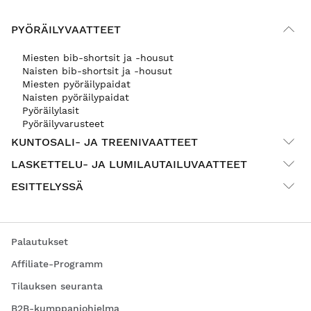
PYÖRÄILYVAATTEET
Miesten bib-shortsit ja -housut
Naisten bib-shortsit ja -housut
Miesten pyöräilypaidat
Naisten pyöräilypaidat
Pyöräilylasit
Pyöräilyvarusteet
KUNTOSALI- JA TREENIVAATTEET
LASKETTELU- JA LUMILAUTAILUVAATTEET
ESITTELYSSÄ
Palautukset
Affiliate-Programm
Tilauksen seuranta
B2B-kumppaniohjelma