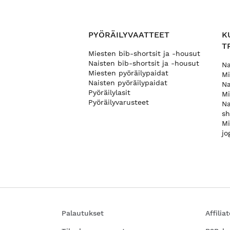
PYÖRÄILYVAATTEET
K
T
Miesten bib-shortsit ja -housut
Naisten bib-shortsit ja -housut
Na
Miesten pyöräilypaidat
Mi
Naisten pyöräilypaidat
Na
Pyöräilylasit
Mi
Pyöräilyvarusteet
Na
sh
Mi
jo
Palautukset
Affili