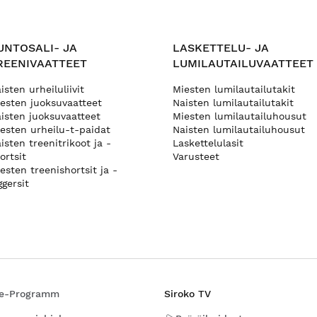
UNTOSALI- JA
LASKETTELU- JA
REENIVAATTEET
LUMILAUTAILUVAATTEET
isten urheiluliivit
Miesten lumilautailutakit
esten juoksuvaatteet
Naisten lumilautailutakit
isten juoksuvaatteet
Miesten lumilautailuhousut
esten urheilu-t-paidat
Naisten lumilautailuhousut
isten treenitrikoot ja -
Laskettelulasit
ortsit
Varusteet
esten treenishortsit ja -
ggersit
ate-Programm
Siroko TV