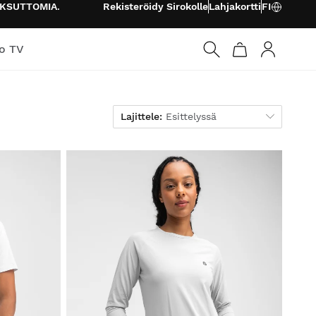
KSUTTOMIA
.
Rekisteröidy Sirokolle
Lahjakortti
FI
o TV
Kirjaudu s
Lajittele
Lajittele:
Esittelyssä