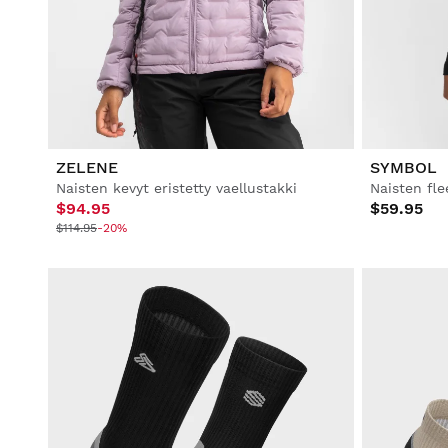
ZELENE
SYMBOL
Naisten kevyt eristetty vaellustakki
Naisten fle
$94.95
$59.95
$114.95
-20%