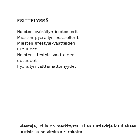
ESITTELYSSÄ
Naisten pyöräilyn bestsellerit
Miesten pyöräilyn bestsellerit
Miesten lifestyle-vaatteiden
uutuudet
Naisten lifestyle-vaatteiden
uutuudet
Pyöräilyn välttämättömyydet
Viestejä, joilla on merkitystä. Tilaa uutiskirje kuullakses
uutisia ja päivityksiä Sirokolta.