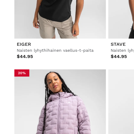
Laskettelu ja
Laskettelu ja
lumilautailu
lumilautailu
Jalkapallo
Lifestyle
Lifestyle
Jalkapallo
Jalkapallo
EIGER
STAVE
Naisten lyhythihainen vaellus-t-paita
Naisten lyh
Yhteistyöt
Yhteistyöt
$44.95
$44.95
20%
Näytä kaikki Miehet
Näytä kaikki Naiset
Näytä kaikki Lapset