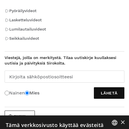
Pyöräilyvideot
Lasketteluvideot
Lumilautailuvideot
Seikkailuvideot
Viestejä, joilla on merkitystä. Tilaa uutiskirje kuullaksesi
uutisia ja päivityksiä Sirokolta.
Kirjoita sähköpostiosoitteesi
Nainen
Mies
LÄHETÄ
SUOMI
×
Tämä verkkosivusto käyttää evästeitä