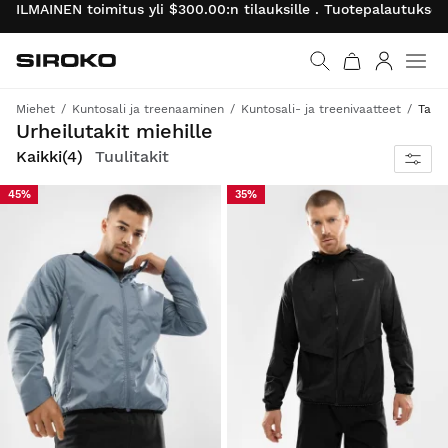
ILMAINEN toimitus yli $300.00:n tilauksille . Tuotepalautukse
Siroko.com
Palaa aloitussivulle
Kirjaudu 
Miehet
Kuntosali ja treenaaminen
Kuntosali- ja treenivaatteet
Takit
Kevyet, kestävät ja hengittävät takit, jotka sopivat treenaamiseen, juoksemiseen tai aktiiviseen elämäntyyliin.
Urheilutakit miehille
Kaikki
(4)
Tuulitakit
45%
35%