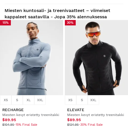
Miesten kuntosali- ja treenivaatteet – viimeiset
kappaleet saatavilla - Jopa 35% alennuksessa
15%
30%
XS
S
XL
XXL
XS
S
XXL
RECHARGE
ELEVATE
Miesten kevyt eristetty treenitakki
Miesten kevyt eristetty treenitakki
$89.95
$89.95
$104.95
-15% Final Sale
$124.95
-30% Final Sale