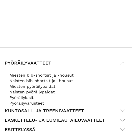
PYÖRÄILYVAATTEET
Miesten bib-shortsit ja -housut
Naisten bib-shortsit ja -housut
Miesten pyöräilypaidat
Naisten pyöräilypaidat
Pyöräilylasit
Pyöräilyvarusteet
KUNTOSALI- JA TREENIVAATTEET
LASKETTELU- JA LUMILAUTAILUVAATTEET
ESITTELYSSÄ