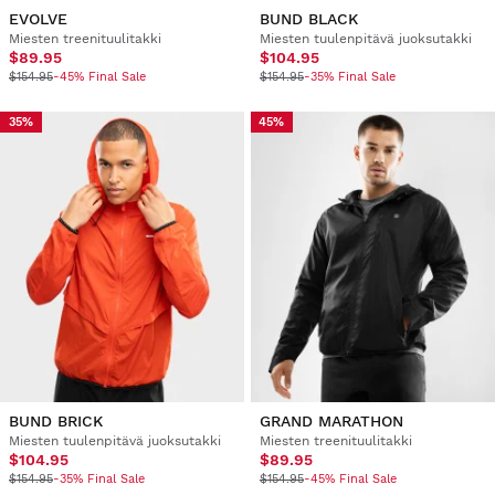
EVOLVE
BUND BLACK
Miesten treenituulitakki
Miesten tuulenpitävä juoksutakki
$89.95
$104.95
$154.95
-45% Final Sale
$154.95
-35% Final Sale
35%
45%
BUND BRICK
GRAND MARATHON
Miesten tuulenpitävä juoksutakki
Miesten treenituulitakki
$104.95
$89.95
$154.95
-35% Final Sale
$154.95
-45% Final Sale