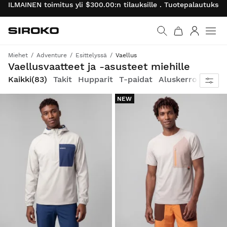
ILMAINEN toimitus yli $300.00:n tilauksille . Tuotepalautukse
Siroko.com
Palaa aloitussivulle
Kirjaudu 
Miehet
Adventure
Esittelyssä
Vaellus
Hengittävyyttä, suojaa ja liikkumisvapautta kaikille vaellusretkillesi
Vaellusvaatteet ja -asusteet miehille
Kaikki
(83)
Takit
Hupparit
T-paidat
Aluskerrokset
L
NEW