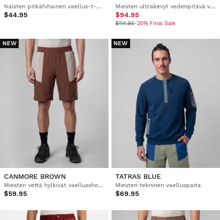
Naisten pitkähihainen vaellus-t-paita
Miesten ultrakevyt vedenpitävä vaellustakki
$44.95
$94.95
$114.95
-20% Final Sale
NEW
NEW
CANMORE BROWN
TATRAS BLUE
Miesten vettä hylkivät vaellusshortsit
Miesten tekninen vaelluspaita
$59.95
$69.95