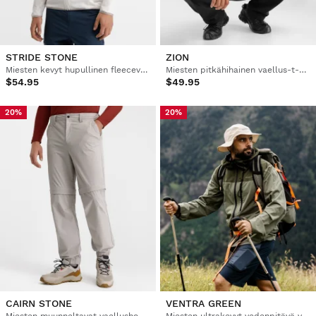
STRIDE STONE
ZION
Miesten kevyt hupullinen fleecevaellustakki
Miesten pitkähihainen vaellus-t-paita
$54.95
$49.95
20%
20%
CAIRN STONE
VENTRA GREEN