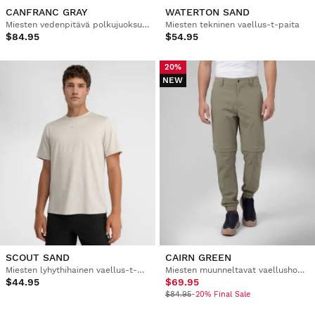
CANFRANC GRAY
WATERTON SAND
Miesten vedenpitävä polkujuoksutakki
Miesten tekninen vaellus-t-paita
$84.95
$54.95
20%
NEW
SCOUT SAND
CAIRN GREEN
Miesten lyhythihainen vaellus-t-paita
Miesten muunneltavat vaellushousut
$44.95
$69.95
$84.95
-20% Final Sale