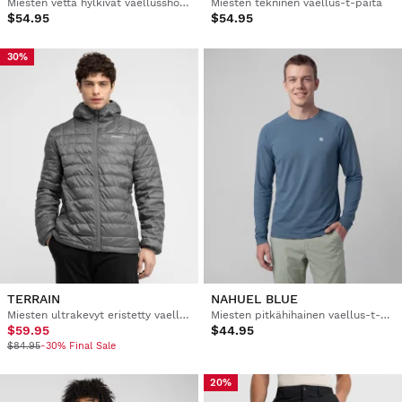
Miesten vettä hylkivät vaellusshortsit
Miesten tekninen vaellus-t-paita
$54.95
$54.95
30%
TERRAIN
NAHUEL BLUE
Miesten ultrakevyt eristetty vaellustakki
Miesten pitkähihainen vaellus-t-paita
$59.95
$44.95
$84.95
-30% Final Sale
20%