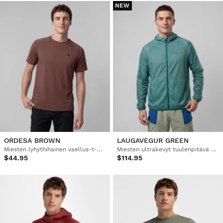
NEW
ORDESA BROWN
LAUGAVEGUR GREEN
Miesten lyhythihainen vaellus-t-paita
Miesten ultrakevyt tuulenpitävä vaellustakki
$44.95
$114.95