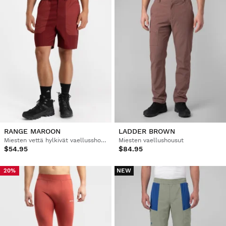
RANGE MAROON
LADDER BROWN
Miesten vettä hylkivät vaellusshortsit
Miesten vaellushousut
$54.95
$84.95
NEW
20%