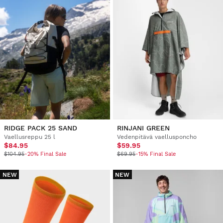
RIDGE PACK 25 SAND
RINJANI GREEN
Vaellusreppu 25 l
Vedenpitävä vaellusponcho
$84.95
$59.95
$104.95
-20% Final Sale
$69.95
-15% Final Sale
NEW
NEW