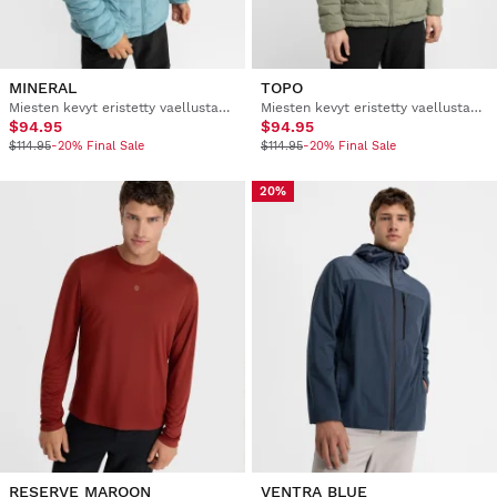
MINERAL
TOPO
Miesten kevyt eristetty vaellustakki
Miesten kevyt eristetty vaellustakki
$94.95
$94.95
$114.95
-20% Final Sale
$114.95
-20% Final Sale
20%
RESERVE MAROON
VENTRA BLUE