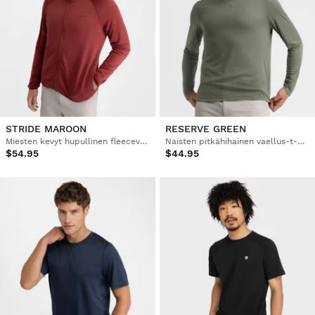
STRIDE MAROON
RESERVE GREEN
Miesten kevyt hupullinen fleecevaellustakki
Naisten pitkähihainen vaellus-t-paita
$54.95
$44.95