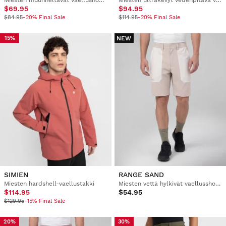
Miesten muunneltavat vaellushousut
Miesten ultrakevyt vedenpitävä vaellustakki
$69.95
$94.95
$84.95
-20% Final Sale
$114.95
-20% Final Sale
NEW
15%
SIMIEN
RANGE SAND
Miesten hardshell-vaellustakki
Miesten vettä hylkivät vaellusshortsit
$114.95
$54.95
$129.95
-15% Final Sale
20%
30%