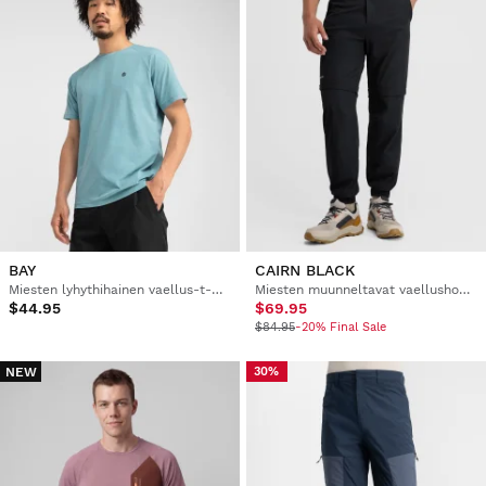
BAY
CAIRN BLACK
Miesten lyhythihainen vaellus-t-paita
Miesten muunneltavat vaellushousut
$44.95
$69.95
$84.95
-20% Final Sale
NEW
30%