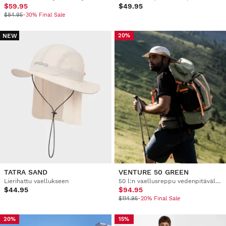
$59.95
$49.95
$84.95
-30% Final Sale
NEW
20%
TATRA SAND
VENTURE 50 GREEN
Lierihattu vaellukseen
50 l:n vaellusreppu vedenpitävällä suojalla
$44.95
$94.95
$114.95
-20% Final Sale
20%
15%