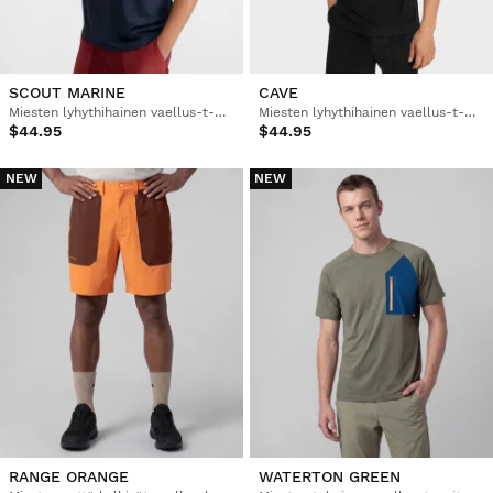
SCOUT MARINE
CAVE
Miesten lyhythihainen vaellus-t-paita
Miesten lyhythihainen vaellus-t-paita
$44.95
$44.95
NEW
NEW
RANGE ORANGE
WATERTON GREEN