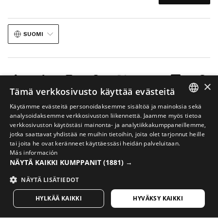
SUOMI
×
Tämä verkkosivusto käyttää evästeitä
Oikeudellinen huomautus
Evästeet
Verkkokaupan käyttöehdot
Käytämme evästeitä personoidaksemme sisältöä ja mainoksia sekä
SPANISH
analysoidaksemme verkkosivuston liikennettä. Jaamme myös tietoa
Tekoäly kuvissa
Sivukartta
verkkosivuston käytöstäsi mainonta- ja analytiikkakumppaneillemme,
ENGLISH
© 2026 Siroko
jotka saattavat yhdistää ne muihin tietoihin, joita olet tarjonnut heille
tai joita he ovat keränneet käyttäessäsi heidän palveluitaan.
GREEK
Más información
NÄYTÄ KAIKKI KUMPPANIT
(1881) →
DANISH
GERMAN
NÄYTÄ LISÄTIEDOT
FINNISH
HYLKÄÄ KAIKKI
HYVÄKSY KAIKKI
FRENCH