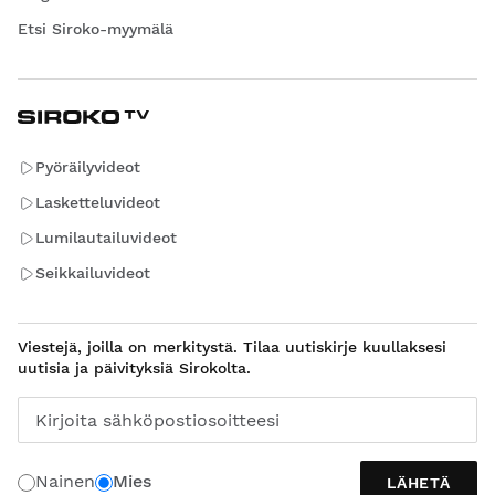
Etsi Siroko-myymälä
Pyöräilyvideot
Lasketteluvideot
Lumilautailuvideot
Seikkailuvideot
Viestejä, joilla on merkitystä. Tilaa uutiskirje kuullaksesi
uutisia ja päivityksiä Sirokolta.
Kirjoita sähköpostiosoitteesi
Nainen
Mies
LÄHETÄ