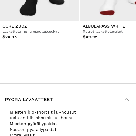
CORE ZUOZ
ALBULAPASS WHITE
Laskettelu- ja lumilautailusukat
Retrot laskettelusukat
$24.95
$49.95
PYÖRÄILYVAATTEET
Miesten bib-shortsit ja -housut
Naisten bib-shortsit ja -housut
Miesten pyöräilypaidat
Naisten pyöräilypaidat
Pyöräilylasit