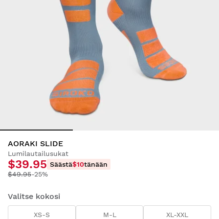
AORAKI SLIDE
Lumilautailusukat
$39.95
Säästä
$10
tänään
$49.95
-25%
Valitse kokosi
XS-S
M-L
XL-XXL