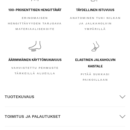
100-PROSENTTISEN HENGITTÄVÄT
TÄYDELLINEN ISTUVUUS
ERINOMAISEN
ANATOMINEN TUKI NILKAN
HENGITTÄVYYDEN TARJOAVA
JA JALKAHOLVIN
MATERIAALISEKOITE
YMPÄRILLÄ
ÄÄRIMMÄINEN KÄYTTÖMUKAVUUS
ELASTINEN JALKAHOLVIN
KAISTALE
VAHVISTETTU PEHMUSTE
TÄRKEILLÄ ALUEILLA
PITÄÄ SUKKASI
PAIKOILLAAN
TUOTEKUVAUS
TOIMITUS JA PALAUTUKSET