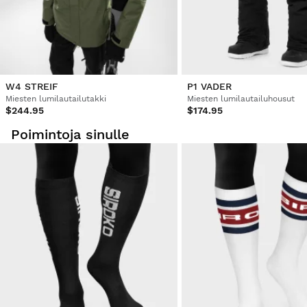
Oliko tämä arvostelu hyödyllinen?
Kyllä
Ilmoita
Jaa
3 vuotta sitten
W4 STREIF
P1 VADER
Miesten lumilautailutakki
Miesten lumilautailuhousut
$244.95
$174.95
Poimintoja sinulle