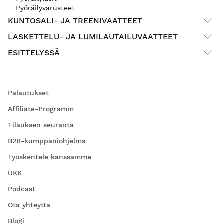
Pyöräilyvarusteet
KUNTOSALI- JA TREENIVAATTEET
LASKETTELU- JA LUMILAUTAILUVAATTEET
ESITTELYSSÄ
Palautukset
Affiliate-Programm
Tilauksen seuranta
B2B-kumppaniohjelma
Työskentele kanssamme
UKK
Podcast
Ota yhteyttä
Blogi