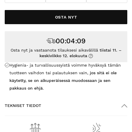
OSTA NYT
00
:
04
:
08
Osta nyt ja vastaanota tilauksesi aikavälillä
tiistai 11. –
keskiviikko 12. elokuuta
Hygienia- ja turvallisuussyistä voimme hyväksyä tämän
tuotteen vaihdon tai palautuksen vain,
jos sitä ei ole
käytetty, se on alkuperäisessä muodossaan ja sen
pakkaus on ehjä
.
TEKNISET TIEDOT