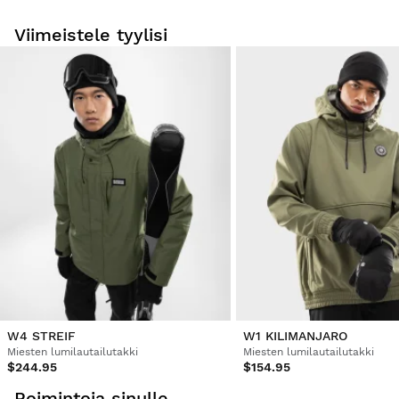
huurtumisenestokäsittelyllä ja vahvistetulla
naarmuuntumisenestopinnoitteella.
Viimeistele tyylisi
W4 STREIF
W1 KILIMANJARO
Miesten lumilautailutakki
Miesten lumilautailutakki
$244.95
$154.95
Poimintoja sinulle