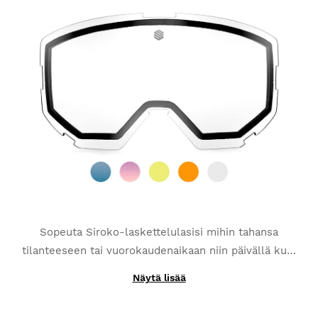
ja erityisen herkkä erilaisille valaistuksen
muutoksille
siirtyen kategoriasta 1 kategoriaan 3
sopeutuakseen minkä tahansa ympäristön
valaistusolosuhteisiin
. Sisältää pinnan
huurtumisenestokäsittelyn ja vahvistetun
naarmuuntumisenestopinnoitteen
.
Sopeuta Siroko-laskettelulasisi mihin tahansa
tilanteeseen tai vuorokaudenaikaan niin päivällä kuin
yölläkin. Jopa viisi eri vaihdettavaa värillistä linssiä
Näytä lisää
Niiden avulla voit varmistua loistavasta näkökyvystäsi
(sininen, vaaleanpunainen, keltainen, oranssi ja
missä tahansa sääolosuhteissa.
kirkas), joista kaikki on varustettu