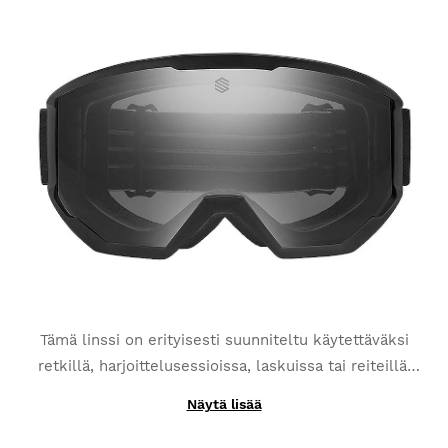
Tämä linssi on erityisesti suunniteltu käytettäväksi
retkillä, harjoittelusessioissa, laskuissa tai reiteillä,
joissa valaistuksen muutokset muodostuvat
Näytä lisää
Siroko G1 -laskettelulaseillesi suunniteltu
ongelmaksi. Unohda häiritsevät aurinko, pilvet ja
fotokromaattinen linssimme on optimoitu huippuunsa
valon heijastukset.