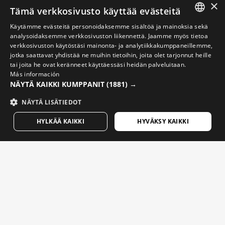
Ota yhteyttä
×
Tämä verkkosivusto käyttää evästeitä
Blogi
Käytämme evästeitä personoidaksemme sisältöä ja mainoksia sekä
Etsi Siroko-myymälä
SPANISH
analysoidaksemme verkkosivuston liikennettä. Jaamme myös tietoa
verkkosivuston käytöstäsi mainonta- ja analytiikkakumppaneillemme,
ENGLISH
jotka saattavat yhdistää ne muihin tietoihin, joita olet tarjonnut heille
tai joita he ovat keränneet käyttäessäsi heidän palveluitaan.
GREEK
Más información
NÄYTÄ KAIKKI KUMPPANIT
(1881) →
DANISH
Pyöräilyvideot
GERMAN
NÄYTÄ LISÄTIEDOT
Lasketteluvideot
FINNISH
HYLKÄÄ KAIKKI
HYVÄKSY KAIKKI
Lumilautailuvideot
FRENCH
Seikkailuvideot
DUTCH
POLISH
Viestejä, joilla on merkitystä. Tilaa uutiskirje kuullaksesi
uutisia ja päivityksiä Sirokolta.
KOREAN
NORWEGIAN
Kirjoita sähköpostiosoitteesi
CZECH