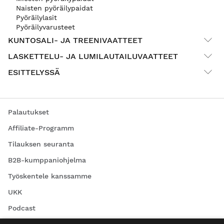
Naisten pyöräilypaidat
Pyöräilylasit
Pyöräilyvarusteet
KUNTOSALI- JA TREENIVAATTEET
LASKETTELU- JA LUMILAUTAILUVAATTEET
ESITTELYSSÄ
Palautukset
Affiliate-Programm
Tilauksen seuranta
B2B-kumppaniohjelma
Työskentele kanssamme
UKK
Podcast