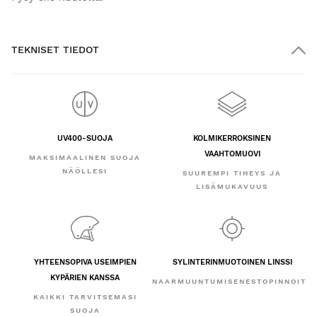
TEKNISET TIEDOT
UV400-SUOJA
KOLMIKERROKSINEN
VAAHTOMUOVI
MAKSIMAALINEN SUOJA
NÄÖLLESI
SUUREMPI TIHEYS JA
LISÄMUKAVUUS
YHTEENSOPIVA USEIMPIEN
SYLINTERINMUOTOINEN LINSSI
KYPÄRIEN KANSSA
NAARMUUNTUMISENESTOPINNOITE
KAIKKI TARVITSEMASI
SUOJA