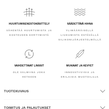
HUURTUMISENESTOKÄSITTELY
SÄÄDETTÄVÄ HIHNA
VÄHENTÄÄ HUURTUMISTA JA
YLIMÄÄRÄISELLÄ
KOSTEUDEN KERTYMISTÄ
LIUKUMISTA ESTÄVÄLLÄ
SILIKONIJÄRJESTELMÄLLÄ
VAIHDETTAVAT LINSSIT
MUKAVAT JA KEVYET
OLE VALMIINA JOKA
INNOVATIIVISIA JA
HETKEEN
ERILAISIA MUOTOILUJA
TUOTEKUVAUS
TOIMITUS JA PALAUTUKSET