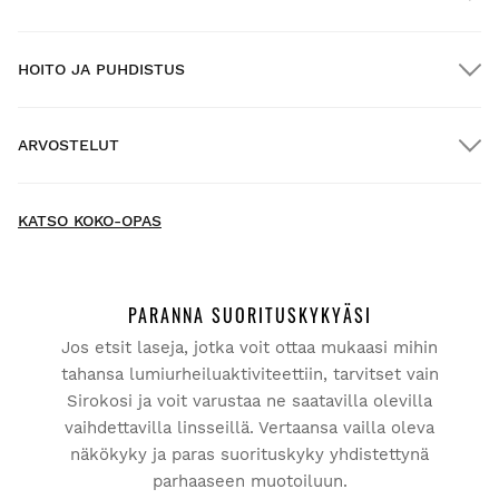
HOITO JA PUHDISTUS
ILMAINEN toimitus yli $300.00:n tilauksille
ARVOSTELUT
Kotiinkuljetus
ILMAINEN
yli $300.00:n tilauksiin
New content loaded
- Tuotteesta ei ole vielä arvosteluja -
KATSO KOKO-OPAS
Kirjoita ensimmäinen arvostelu tuotteesta
PARANNA SUORITUSKYKYÄSI
Jos etsit laseja, jotka voit ottaa mukaasi mihin
Kokeile tuotteitamme mukavasti kotona. Sinulla on 30
päivää toimituspäivästä alkaen tehdä palautusilmoitus.
tahansa lumiurheiluaktiviteettiin, tarvitset vain
Sirokosi ja voit varustaa ne saatavilla olevilla
Voit helposti ja nopeasti palauttaa tuotteen tilauksestasi
vaihdettavilla linsseillä. Vertaansa vailla oleva
käyttäjätilisi kautta.
näkökyky ja paras suorituskyky yhdistettynä
parhaaseen muotoiluun.
Hyvitys alkuperäiselle maksutavallesi.
Alkaen
$9.95