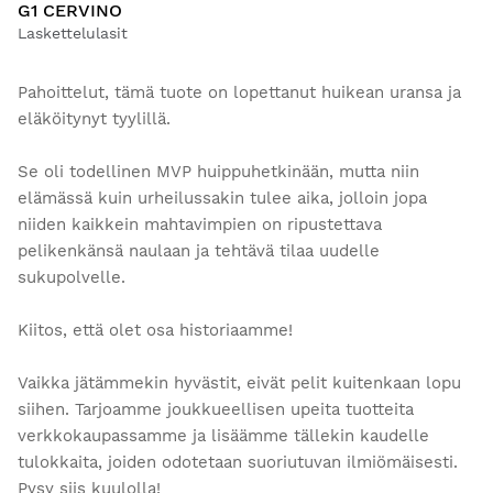
G1 CERVINO
Laskettelulasit
Pahoittelut, tämä tuote on lopettanut huikean uransa ja
eläköitynyt tyylillä.
Se oli todellinen MVP huippuhetkinään, mutta niin
elämässä kuin urheilussakin tulee aika, jolloin jopa
niiden kaikkein mahtavimpien on ripustettava
pelikenkänsä naulaan ja tehtävä tilaa uudelle
sukupolvelle.
Kiitos, että olet osa historiaamme!
Vaikka jätämmekin hyvästit, eivät pelit kuitenkaan lopu
siihen. Tarjoamme joukkueellisen upeita tuotteita
verkkokaupassamme ja lisäämme tällekin kaudelle
tulokkaita, joiden odotetaan suoriutuvan ilmiömäisesti.
Pysy siis kuulolla!