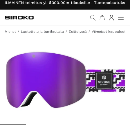
ILMAINEN toimitus yli $300.00:n tilauksille . Tuotepalautukse
Siroko.com
Palaa aloitussivulle
Kirjaudu 
Miehet
Laskettelu ja lumilautailu
Esittelyssä
Viimeiset kappaleet