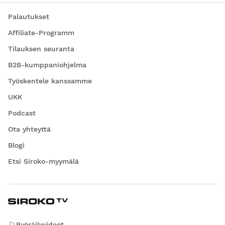
Palautukset
Affiliate-Programm
Tilauksen seuranta
B2B-kumppaniohjelma
Työskentele kanssamme
UKK
Podcast
Ota yhteyttä
Blogi
Etsi Siroko-myymälä
Pyöräilyvideot