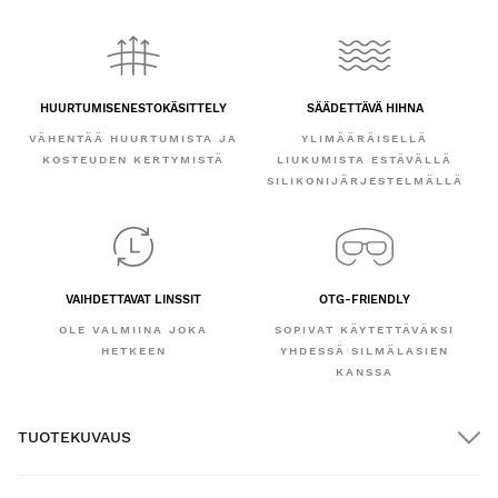
HUURTUMISENESTOKÄSITTELY
SÄÄDETTÄVÄ HIHNA
VÄHENTÄÄ HUURTUMISTA JA
YLIMÄÄRÄISELLÄ
KOSTEUDEN KERTYMISTÄ
LIUKUMISTA ESTÄVÄLLÄ
SILIKONIJÄRJESTELMÄLLÄ
VAIHDETTAVAT LINSSIT
OTG-FRIENDLY
OLE VALMIINA JOKA
SOPIVAT KÄYTETTÄVÄKSI
HETKEEN
YHDESSÄ SILMÄLASIEN
KANSSA
TUOTEKUVAUS