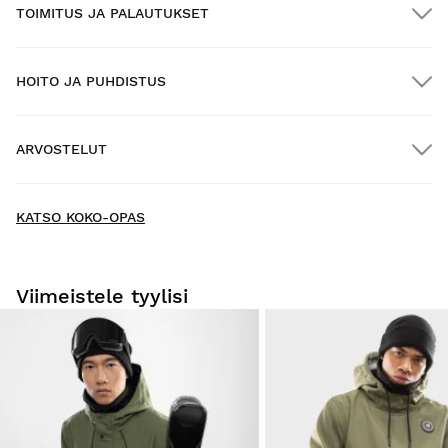
TOIMITUS JA PALAUTUKSET
HOITO JA PUHDISTUS
ILMAINEN toimitus yli $300.00:n tilauksille
ARVOSTELUT
Kotiinkuljetus
ILMAINEN
yli $300.00:n tilauksiin
New content loaded
- Tuotteesta ei ole vielä arvosteluja -
KATSO KOKO-OPAS
Kirjoita ensimmäinen arvostelu tuotteesta
Viimeistele tyylisi
Kokeile tuotteitamme mukavasti kotona. Sinulla on 30
päivää toimituspäivästä alkaen tehdä palautusilmoitus.
Voit helposti ja nopeasti palauttaa tuotteen tilauksestasi
käyttäjätilisi kautta.