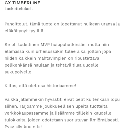
GX TIMBERLINE
Laskettelulasit
Pahoittelut, tämä tuote on lopettanut huikean uransa ja
eläköitynyt tyylillä.
Se oli todellinen MVP huippuhetkinään, mutta niin
elämässä kuin urheilussakin tulee aika, jolloin jopa
niiden kaikkein mahtavimpien on ripustettava
pelikenkänsä naulaan ja tehtävä tilaa uudelle
sukupolvelle.
Kiitos, että olet osa historiaamme!
Vaikka jätämmekin hyvästit, eivät pelit kuitenkaan lopu
siihen. Tarjoamme joukkueellisen upeita tuotteita
verkkokaupassamme ja lisäämme tällekin kaudelle
tulokkaita, joiden odotetaan suoriutuvan ilmiömäisesti.
Pysy siis kuulolla!