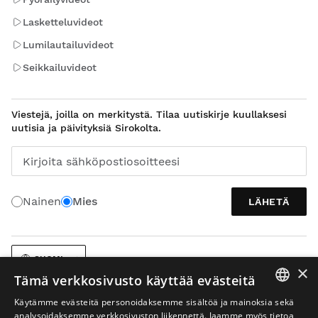
Lasketteluvideot
Lumilautailuvideot
Seikkailuvideot
Viestejä, joilla on merkitystä. Tilaa uutiskirje kuullaksesi
uutisia ja päivityksiä Sirokolta.
Kirjoita sähköpostiosoitteesi
Nainen
Mies
LÄHETÄ
SUOMI
×
Tämä verkkosivusto käyttää evästeitä
Käytämme evästeitä personoidaksemme sisältöä ja mainoksia sekä
SPANISH
analysoidaksemme verkkosivuston liikennettä. Jaamme myös tietoa