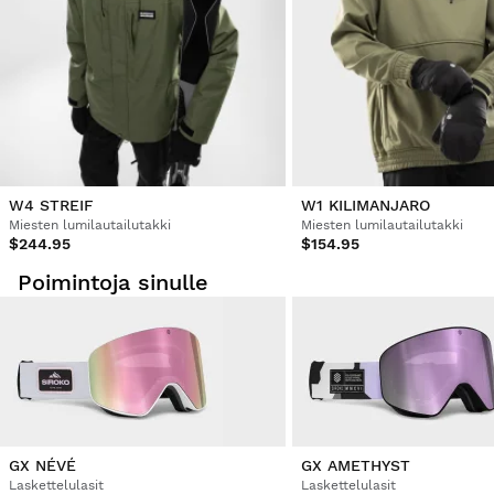
Hyvitys alkuperäiselle maksutavallesi.
Alkaen
$9.95
W4 STREIF
W1 KILIMANJARO
Miesten lumilautailutakki
Miesten lumilautailutakki
$244.95
$154.95
Poimintoja sinulle
GX NÉVÉ
GX AMETHYST
Laskettelulasit
Laskettelulasit