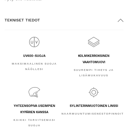
TEKNISET TIEDOT
UV400-SUOJA
KOLMIKERROKSINEN
VAAHTOMUOVI
MAKSIMAALINEN SUOJA
NÄÖLLESI
SUUREMPI TIHEYS JA
LISÄMUKAVUUS
YHTEENSOPIVA USEIMPIEN
SYLINTERINMUOTOINEN LINSSI
KYPÄRIEN KANSSA
NAARMUUNTUMISENESTOPINNOITE
KAIKKI TARVITSEMASI
SUOJA