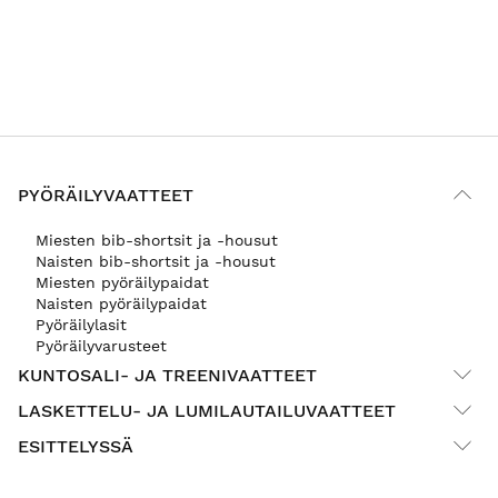
PYÖRÄILYVAATTEET
Miesten bib-shortsit ja -housut
Naisten bib-shortsit ja -housut
Miesten pyöräilypaidat
Naisten pyöräilypaidat
Pyöräilylasit
Pyöräilyvarusteet
KUNTOSALI- JA TREENIVAATTEET
LASKETTELU- JA LUMILAUTAILUVAATTEET
ESITTELYSSÄ