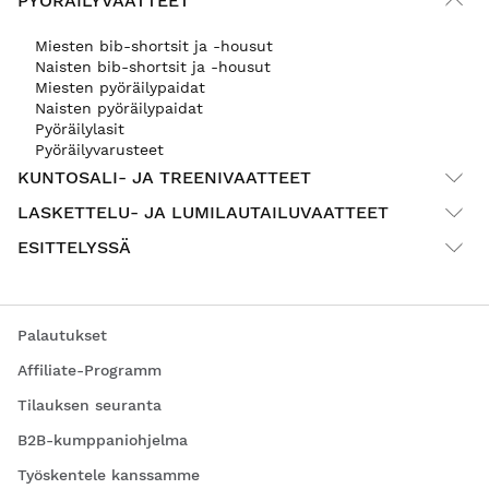
PYÖRÄILYVAATTEET
Miesten bib-shortsit ja -housut
Naisten bib-shortsit ja -housut
Miesten pyöräilypaidat
Naisten pyöräilypaidat
Pyöräilylasit
Pyöräilyvarusteet
KUNTOSALI- JA TREENIVAATTEET
LASKETTELU- JA LUMILAUTAILUVAATTEET
ESITTELYSSÄ
Palautukset
Affiliate-Programm
Tilauksen seuranta
B2B-kumppaniohjelma
Työskentele kanssamme