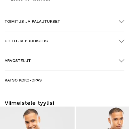
TOIMITUS JA PALAUTUKSET
HOITO JA PUHDISTUS
ILMAINEN toimitus yli $300.00:n tilauksille
ARVOSTELUT
Kotiinkuljetus
ILMAINEN
yli $300.00:n tilauksiin
New content loaded
- Tuotteesta ei ole vielä arvosteluja -
KATSO KOKO-OPAS
Kirjoita ensimmäinen arvostelu tuotteesta
Viimeistele tyylisi
Kokeile tuotteitamme mukavasti kotona. Sinulla on 30
päivää toimituspäivästä alkaen tehdä palautusilmoitus.