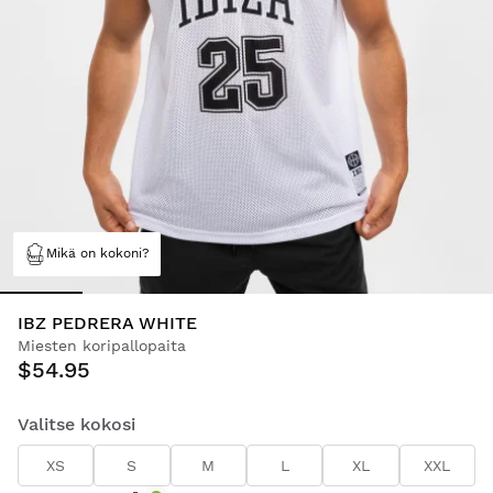
Mikä on kokoni?
IBZ PEDRERA WHITE
Miesten koripallopaita
$54.95
Valitse kokosi
XS
S
M
L
XL
XXL