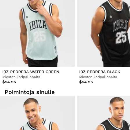
Voit helposti ja nopeasti palauttaa tuotteen tilauksestasi
käyttäjätilisi kautta.
Hyvitys alkuperäiselle maksutavallesi.
Alkaen
$9.95
IBZ PEDRERA WATER GREEN
IBZ PEDRERA BLACK
Miesten koripallopaita
Miesten koripallopaita
$54.95
$54.95
Poimintoja sinulle