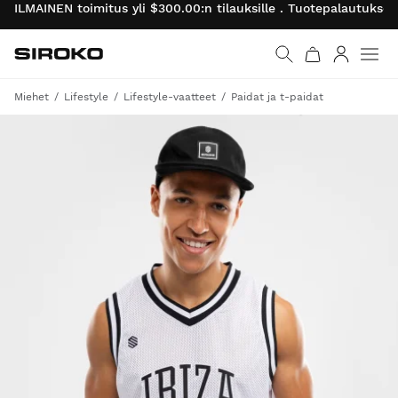
ILMAINEN toimitus yli $300.00:n tilauksille . Tuotepalautukse
Siroko.com
Palaa aloitussivulle
Kirjaudu 
Miehet
Lifestyle
Lifestyle-vaatteet
Paidat ja t-paidat