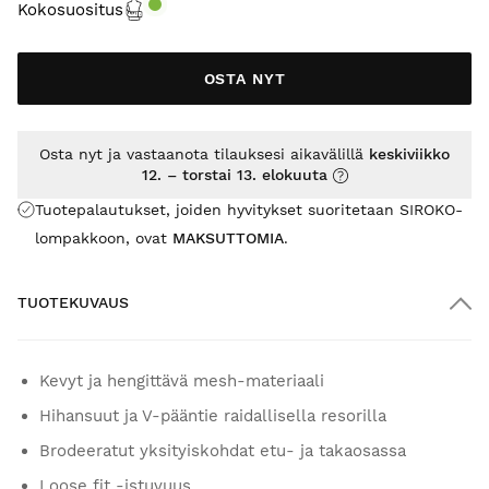
Kokosuositus
OSTA NYT
Osta nyt ja vastaanota tilauksesi aikavälillä
keskiviikko
12. – torstai 13. elokuuta
Tuotepalautukset, joiden hyvitykset suoritetaan SIROKO-
lompakkoon, ovat
MAKSUTTOMIA
.
TUOTEKUVAUS
Kevyt ja hengittävä mesh-materiaali
Hihansuut ja V-pääntie raidallisella resorilla
Brodeeratut yksityiskohdat etu- ja takaosassa
Loose fit -istuvuus