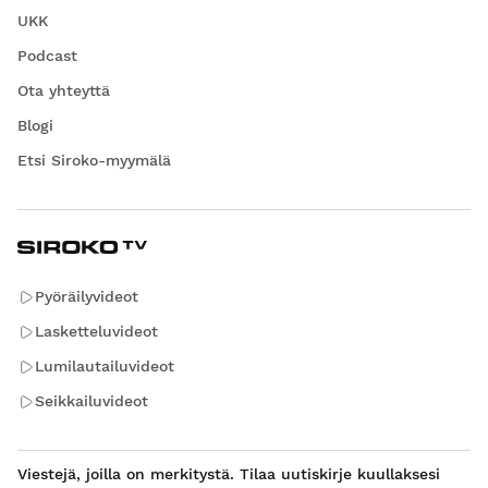
UKK
Podcast
Ota yhteyttä
Blogi
Etsi Siroko-myymälä
Pyöräilyvideot
Lasketteluvideot
Lumilautailuvideot
Seikkailuvideot
Viestejä, joilla on merkitystä. Tilaa uutiskirje kuullaksesi