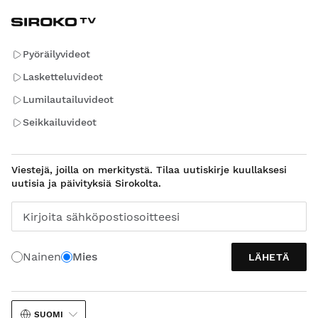
Pyöräilyvideot
Lasketteluvideot
Lumilautailuvideot
Seikkailuvideot
Viestejä, joilla on merkitystä. Tilaa uutiskirje kuullaksesi
uutisia ja päivityksiä Sirokolta.
Kirjoita sähköpostiosoitteesi
Nainen
Mies
LÄHETÄ
SUOMI