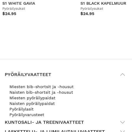
S1 WHITE GAVIA
S1 BLACK KAPELMUUR
Pyöräilysukat
Pyöräilysukat
$24.95
$24.95
PYÖRÄILYVAATTEET
Miesten bib-shortsit ja -housut
Naisten bib-shortsit ja -housut
Miesten pyöräilypaidat
Naisten pyöräilypaidat
Pyöräilylasit
Pyöräilyvarusteet
KUNTOSALI- JA TREENIVAATTEET
LASKETTELU- JA LUMILAUTAILUVAATTEET