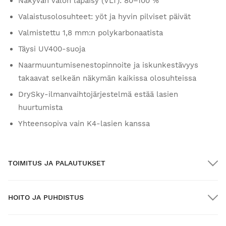
Näkyvän valon läpäisy (VLT): 80–100 %
Valaistusolosuhteet: yöt ja hyvin pilviset päivät
Valmistettu 1,8 mm:n polykarbonaatista
Täysi UV400-suoja
Naarmuuntumisenestopinnoite ja iskunkestävyys
takaavat selkeän näkymän kaikissa olosuhteissa
DrySky-ilmanvaihtojärjestelmä estää lasien
huurtumista
Yhteensopiva vain K4-lasien kanssa
TOIMITUS JA PALAUTUKSET
HOITO JA PUHDISTUS
ILMAINEN toimitus yli $300.00:n tilauksille