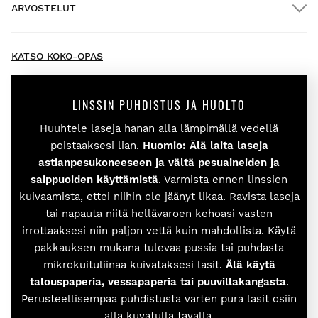
ARVOSTELUT
Kotiinkuljetus
ILMAINEN
yli $300.00:n tilauksiin
New content loaded
- Tuotteesta ei ole vielä arvosteluja -
KATSO KOKO-OPAS
Kirjoita ensimmäinen arvostelu tuotteesta
LINSSIN PUHDISTUS JA HUOLTO
Huuhtele laseja hanan alla lämpimällä vedellä
Kokeile tuotteitamme mukavasti kotona. Sinulla on 30
poistaaksesi lian.
Huomio: Älä laita laseja
päivää toimituspäivästä alkaen tehdä palautusilmoitus.
astianpesukoneeseen ja vältä pesuaineiden ja
saippuoiden käyttämistä
. Varmista ennen linssien
Voit helposti ja nopeasti palauttaa tuotteen tilauksestasi
käyttäjätilisi kautta.
kuivaamista, ettei niihin ole jäänyt likaa. Ravista laseja
tai napauta niitä hellävaroen kehoasi vasten
irrottaaksesi niin paljon vettä kuin mahdollista. Käytä
Hyvitys alkuperäiselle maksutavallesi.
Alkaen
$9.95
pakkauksen mukana tulevaa pussia tai puhdasta
mikrokuituliinaa kuivataksesi lasit.
Älä käytä
talouspaperia, vessapaperia tai puuvillakangasta
.
Perusteellisempaa puhdistusta varten pura lasit osiin
alla kuvatulla tavalla.