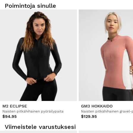
Poimintoja sinulle
Long Sleeve Cycling Jersey Siroko M2 Grand Classic for Women XL
Erittäin söpö muotoilu ja mukava istuvuus. Juoksee vähän 
isommin.
Oliko tämä arvostelu hyödyllinen?
Kyllä
Ilmoita
Jaa
3 vuotta sitten
Varmistettu ostaja
David Caballero Rodriguez
Long Sleeve Cycling Jersey Siroko M2 Grand Classic for Women XS
Se tuntuu hanskalta. Ihanteellinen aikojen välillä.
Oliko tämä arvostelu hyödyllinen?
Kyllä
Ilmoita
Jaa
3 vuotta sitten
M2 ECLIPSE
GM3 HOKKAIDO
Naisten pitkähihainen pyöräilypaita
$94.95
$129.95
1
2
3
4
5
6
...
31
Viimeistele varustuksesi