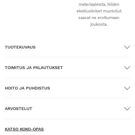
materiaaleista. Niiden
eksklusiiviset muotoilut
saavat ne erottumaan
joukosta.
TUOTEKUVAUS
TOIMITUS JA PALAUTUKSET
HOITO JA PUHDISTUS
ILMAINEN toimitus yli $300.00:n tilauksille
ARVOSTELUT
Kotiinkuljetus
ILMAINEN
yli $300.00:n tilauksiin
New content loaded
4.66
KATSO KOKO-OPAS
Perustuu 92 arvosteluun