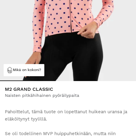
Mikä on kokoni?
M2 GRAND CLASSIC
Naisten pitkähihainen pyöräilypaita
Pahoittelut, tämä tuote on lopettanut huikean uransa ja
eläköitynyt tyylillä.
Se oli todellinen MVP huippuhetkinään, mutta niin