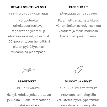
BREATHLOCK-TEKNOLOGIA
RACE SLIM FIT
100 % AERODYNAAMINEN
TÄYDELLINEN ISTUVUUS
Huippuluokan
Paranneltu malli ja leikkaus
urheilusuorituskyvyn
vähentämään aerodynaamista
tarjoavat polyesteri- ja
vastusta ja maksimoimaan
elastaanikankaat, jotka ovat
kosteuden poistuminen.
100-prosenttisen hengittäviä
pitäen pyöräilypaitasi
viileämpinä pidempään.
SBS-VETOKETJU
MUKAVAT JA KEVYET
EI HANKAUSTA
EKSKLUSIIVISET TYYLIT
Yksityiskohdat, jotka erottuvat
ProAdapt-teknologialla
joukosta. Puoliautomaattinen
varustetut pyöräilypaitamme
SBS-lukkovetoketju.
on valmistettu kevyistä