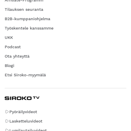
Affiliate-Programm
Tilauksen seuranta
B2B-kumppaniohjelma
Työskentele kanssamme
UKK
Podcast
Ota yhteyttä
Blogi
Etsi Siroko-myymälä
Pyöräilyvideot
Lasketteluvideot
Lumilautailuvideot