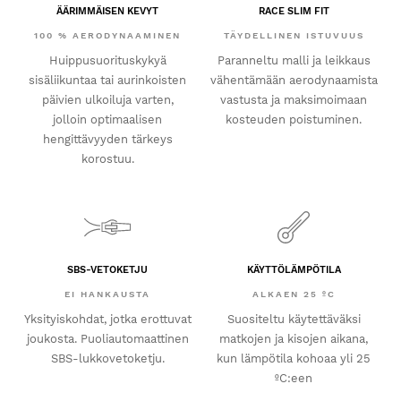
ÄÄRIMMÄISEN KEVYT
RACE SLIM FIT
100 % AERODYNAAMINEN
TÄYDELLINEN ISTUVUUS
Huippusuorituskykyä
Paranneltu malli ja leikkaus
sisäliikuntaa tai aurinkoisten
vähentämään aerodynaamista
päivien ulkoiluja varten,
vastusta ja maksimoimaan
jolloin optimaalisen
kosteuden poistuminen.
hengittävyyden tärkeys
korostuu.
SBS-VETOKETJU
KÄYTTÖLÄMPÖTILA
EI HANKAUSTA
ALKAEN 25 ºC
Yksityiskohdat, jotka erottuvat
Suositeltu käytettäväksi
joukosta. Puoliautomaattinen
matkojen ja kisojen aikana,
SBS-lukkovetoketju.
kun lämpötila kohoaa yli 25
ºC:een