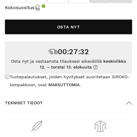
Kokosuositus
OSTA NYT
00
:
27
:
31
Osta nyt ja vastaanota tilauksesi aikavälillä
keskiviikko
12. – torstai 13. elokuuta
Tuotepalautukset, joiden hyvitykset suoritetaan SIROKO-
lompakkoon, ovat
MAKSUTTOMIA
.
TEKNISET TIEDOT