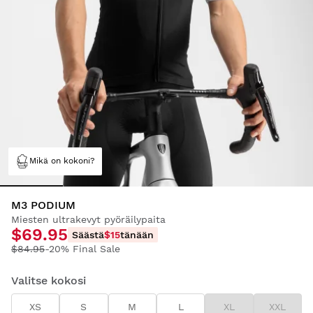
Mikä on kokoni?
M3 PODIUM
Miesten ultrakevyt pyöräilypaita
$69.95
Säästä
$15
tänään
$84.95
-20% Final Sale
Valitse kokosi
XS
S
M
L
XL
XXL