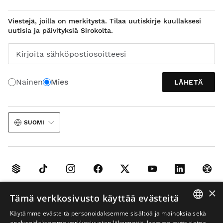
Viestejä, joilla on merkitystä. Tilaa uutiskirje kuullaksesi
uutisia ja päivityksiä Sirokolta.
Kirjoita sähköpostiosoitteesi
Nainen
Mies
LÄHETÄ
SUOMI
×
Oikeudellinen huomautus
Evästeet
Verkkokaupan käyttöehdot
Tämä verkkosivusto käyttää evästeitä
Tekoäly kuvissa
Sivukartta
Käytämme evästeitä personoidaksemme sisältöä ja mainoksia sekä
SPANISH
analysoidaksemme verkkosivuston liikennettä. Jaamme myös tietoa
© 2026 Siroko