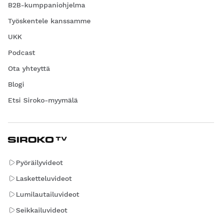
B2B-kumppaniohjelma
Työskentele kanssamme
UKK
Podcast
Ota yhteyttä
Blogi
Etsi Siroko-myymälä
Pyöräilyvideot
Lasketteluvideot
Lumilautailuvideot
Seikkailuvideot