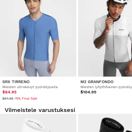
Oliko tämä arvostelu hyödyllinen?
Kyllä
Ilmoita
Jaa
3 vuotta sitten
Varmistettu ostaja
Jos Van der kamp
Cycling Jersey Siroko M3 Podium L
Et tunne käyttäväsi sitä..

SRX TIRRENO
M2 GRANFONDO
Miesten ultrakevyt pyöräilypaita
Miesten lyhythihainen pyöräil
1 henkilö piti arvostelua hyödyllisenä
$84.95
$104.95
Oliko tämä arvostelu hyödyllinen?
Kyllä
Ilmoita
Jaa
3 vuotta sitten
$94.95
-15% Final Sale
Viimeistele varustuksesi
1
2
3
4
5
6
...
37