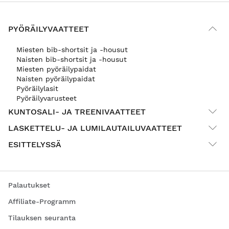
PYÖRÄILYVAATTEET
Miesten bib-shortsit ja -housut
Naisten bib-shortsit ja -housut
Miesten pyöräilypaidat
Naisten pyöräilypaidat
Pyöräilylasit
Pyöräilyvarusteet
KUNTOSALI- JA TREENIVAATTEET
LASKETTELU- JA LUMILAUTAILUVAATTEET
ESITTELYSSÄ
Palautukset
Affiliate-Programm
Tilauksen seuranta