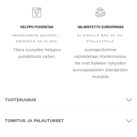
HELPPO PUHDISTAA
VALMISTETTU EUROOPASSA
PESUKONEEN KESTÄVÄ -
EI SISÄLLÄ BPA:TA TAI
ENINTÄÄN 40 ºC:SSA
FTALAATTEJA
Tilava suuaukko helppoa
Juomapullomme
puhdistusta varten.
valmistetaan Alankomaissa.
Ne ovat kaikkien nykyisten
eurooppalaisten standardien
mukaisia.
TUOTEKUVAUS
TOIMITUS JA PALAUTUKSET