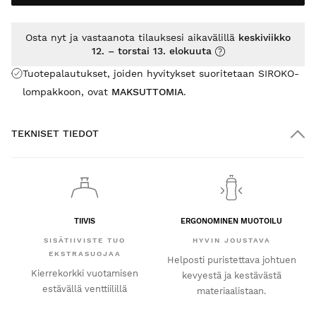
Osta nyt ja vastaanota tilauksesi aikavälillä
keskiviikko
12. – torstai 13. elokuuta
Tuotepalautukset, joiden hyvitykset suoritetaan SIROKO-
lompakkoon, ovat
MAKSUTTOMIA
.
TEKNISET TIEDOT
TIIVIS
ERGONOMINEN MUOTOILU
SISÄTIIVISTE TUO
HYVIN JOUSTAVA
EKSTRASUOJAA
Helposti puristettava johtuen
Kierrekorkki vuotamisen
kevyestä ja kestävästä
estävällä venttiilillä
materiaalistaan.