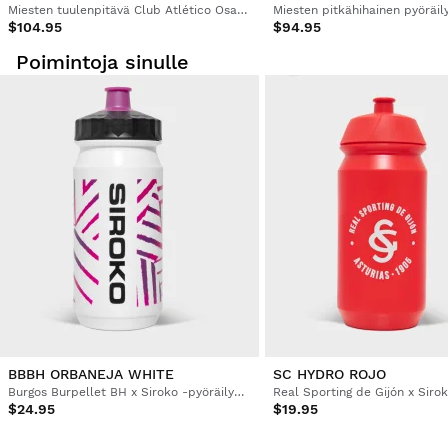
Miesten tuulenpitävä Club Atlético Osasuna x Siroko -pyöräilyliivi
Miesten pitkähihainen pyöräil
$104.95
$94.95
Poimintoja sinulle
BBBH ORBANEJA WHITE
SC HYDRO ROJO
Burgos Burpellet BH x Siroko -pyöräilypullo
$24.95
$19.95