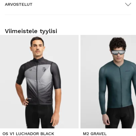
ARVOSTELUT
ILMAINEN toimitus yli $300.00:n tilauksille
New content loaded
- Tuotteesta ei ole vielä arvosteluja -
Kotiinkuljetus
ILMAINEN
yli $300.00:n tilauksiin
Viimeistele tyylisi
Kirjoita ensimmäinen arvostelu tuotteesta
Kokeile tuotteitamme mukavasti kotona. Sinulla on 30
päivää toimituspäivästä alkaen tehdä palautusilmoitus.
Voit helposti ja nopeasti palauttaa tuotteen tilauksestasi
käyttäjätilisi kautta.
Hyvitys alkuperäiselle maksutavallesi.
Alkaen
$9.95
OS V1 LUCHADOR BLACK
M2 GRAVEL