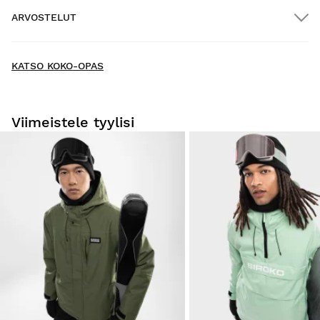
ARVOSTELUT
Kotiinkuljetus
ILMAINEN
yli $300.00:n tilauksiin
New content loaded
- Tuotteesta ei ole vielä arvosteluja -
KATSO KOKO-OPAS
Kirjoita ensimmäinen arvostelu tuotteesta
Viimeistele tyylisi
Kokeile tuotteitamme mukavasti kotona. Sinulla on 30
päivää toimituspäivästä alkaen tehdä palautusilmoitus.
Voit helposti ja nopeasti palauttaa tuotteen tilauksestasi
käyttäjätilisi kautta.
Hyvitys alkuperäiselle maksutavallesi.
Alkaen
$9.95