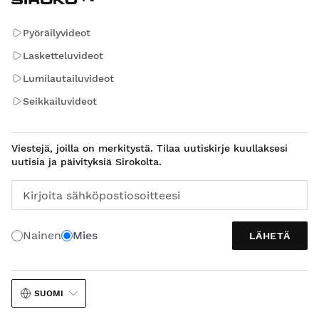
Pyöräilyvideot
Lasketteluvideot
Lumilautailuvideot
Seikkailuvideot
Viestejä, joilla on merkitystä. Tilaa uutiskirje kuullaksesi
uutisia ja päivityksiä Sirokolta.
Kirjoita sähköpostiosoitteesi
Nainen
Mies
LÄHETÄ
SUOMI