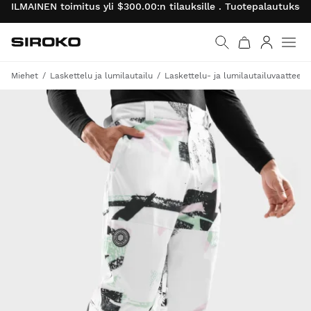
ILMAINEN toimitus yli $300.00:n tilauksille . Tuotepalautukse
Siroko.com
Palaa aloitussivulle
Kirjaudu 
Miehet
Laskettelu ja lumilautailu
Laskettelu- ja lumilautailuvaatteet