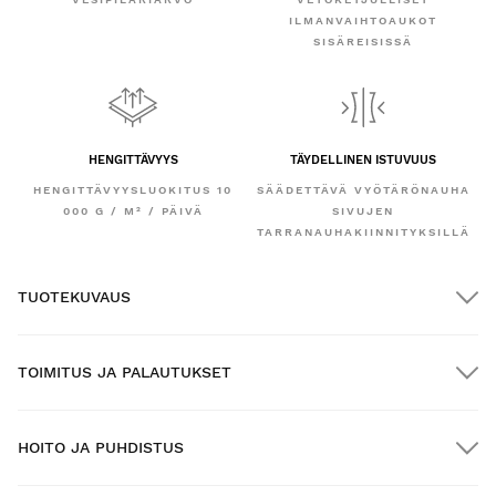
ILMANVAIHTOAUKOT
SISÄREISISSÄ
HENGITTÄVYYS
TÄYDELLINEN ISTUVUUS
HENGITTÄVYYSLUOKITUS 10
SÄÄDETTÄVÄ VYÖTÄRÖNAUHA
000 G / M² / PÄIVÄ
SIVUJEN
TARRANAUHAKIINNITYKSILLÄ
TUOTEKUVAUS
TOIMITUS JA PALAUTUKSET
HOITO JA PUHDISTUS
ILMAINEN toimitus yli $300.00:n tilauksille