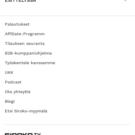
ESITTELYSSÄ
Palautukset
Affiliate-Programm
Tilauksen seuranta
B2B-kumppaniohjelma
Työskentele kanssamme
UKK
Podcast
Ota yhteyttä
Blogi
Etsi Siroko-myymälä