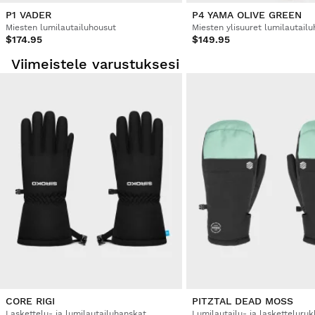
P1 VADER
P4 YAMA OLIVE GREEN
Miesten lumilautailuhousut
Miesten ylisuuret lumilautail
$174.95
$149.95
Viimeistele varustuksesi
CORE RIGI
PITZTAL DEAD MOSS
Laskettelu- ja lumilautailuhanskat
Lumilautailu- ja lasketteluru