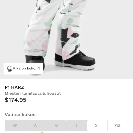
Mikä on kokoni?
P1 HARZ
Miesten lumilautailuhousut
$174.95
Valitse kokosi
XS
S
M
L
XL
XXL