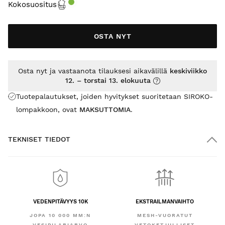
Kokosuositus
OSTA NYT
Osta nyt ja vastaanota tilauksesi aikavälillä
keskiviikko
12. – torstai 13. elokuuta
Tuotepalautukset, joiden hyvitykset suoritetaan SIROKO-
lompakkoon, ovat
MAKSUTTOMIA
.
TEKNISET TIEDOT
VEDENPITÄVYYS 10K
EKSTRAILMANVAIHTO
JOPA 10 000 MM:N
MESH-VUORATUT
VESIPILARIARVO
VETOKETJULLISET