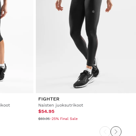
FIGHTER
ikoot
Naisten juoksutrikoot
$54.95
$69.95
-25% Final Sale