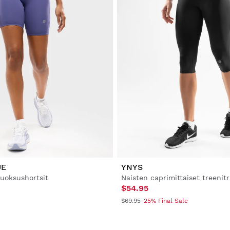
UE
YNYS
juoksushortsit
Naisten caprimittaiset treenitr
$54.95
$69.95
-25% Final Sale