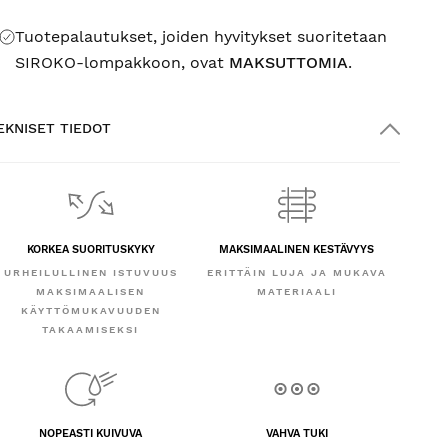
Tuotepalautukset, joiden hyvitykset suoritetaan
SIROKO-lompakkoon, ovat
MAKSUTTOMIA
.
EKNISET TIEDOT
KORKEA SUORITUSKYKY
MAKSIMAALINEN KESTÄVYYS
URHEILULLINEN ISTUVUUS
ERITTÄIN LUJA JA MUKAVA
MAKSIMAALISEN
MATERIAALI
KÄYTTÖMUKAVUUDEN
TAKAAMISEKSI
NOPEASTI KUIVUVA
VAHVA TUKI