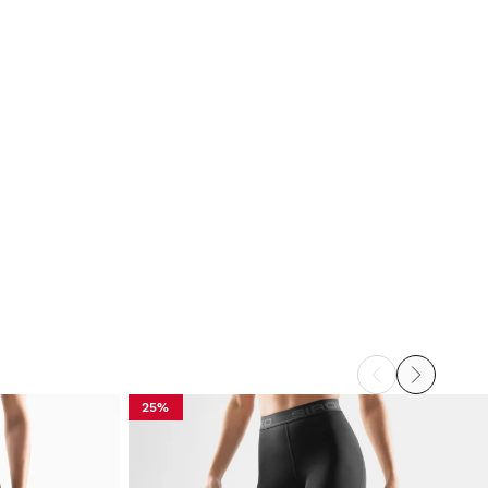
uote on miellyttävä, korkealaatuinen ja sillä on todella 
orkea tuki. Kokotaulukossa on kuitenkin huonosti 
lmoitetut mitat. 
iko tämä arvostelu hyödyllinen?
Kyllä
Ilmoita
Jaa
3 vuotta sitten
Varmistettu ostaja
aola Tarullo
ports Bra Siroko Pacemaker Blue S
äydellinen, hyödyllinen kyky säätää henkseleitä ja selkää.
iko tämä arvostelu hyödyllinen?
Kyllä
Ilmoita
Jaa
3 vuotta sitten
25%
1
2
3
4
5