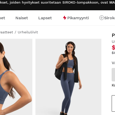
tukset, joiden hyvitykset suoritetaan SIROKO-lompakkoon, ovat
MA
het
Naiset
Lapset
Pikamyynti
Sirok
vaatteet
Urheiluliivit
U
$
V
K