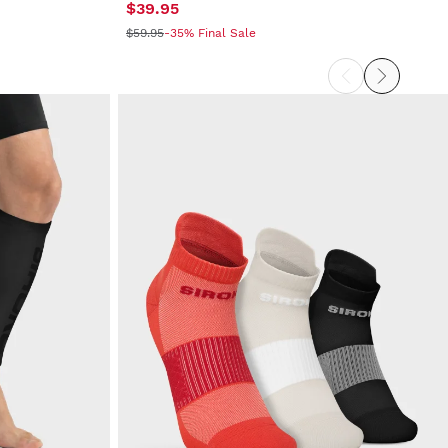
$39.95
$59.95
-35% Final Sale