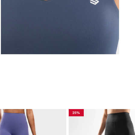
T
k
i
Ol
P
S
T
Ol
25%