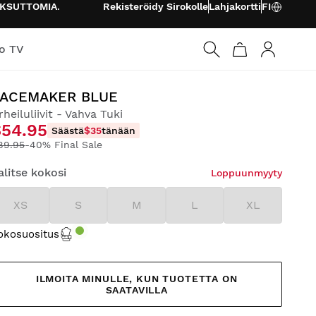
KSUTTOMIA
.
Rekisteröidy Sirokolle
Lahjakortti
FI
o TV
Kirjaudu s
PACEMAKER BLUE
rheiluliivit - Vahva Tuki
$54.95
Säästä
$35
tänään
89.95
-40% Final Sale
alitse kokosi
Loppuunmyyty
XS
S
M
L
XL
okosuositus
ILMOITA MINULLE, KUN TUOTETTA ON
SAATAVILLA