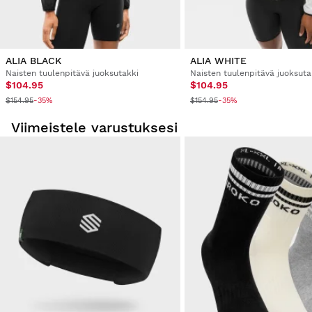
ALIA BLACK
ALIA WHITE
Naisten tuulenpitävä juoksutakki
Naisten tuulenpitävä juoksuta
$104.95
$104.95
$154.95
$154.95
-35%
-35%
Viimeistele varustuksesi