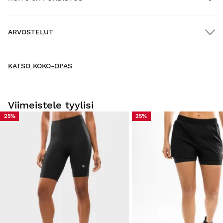
ILMAINEN toimitus yli $300.00:n tilauksille
ARVOSTELUT
Kotiinkuljetus
ILMAINEN
yli $300.00:n tilauksiin
New content loaded
- Tuotteesta ei ole vielä arvosteluja -
KATSO KOKO-OPAS
Kirjoita ensimmäinen arvostelu tuotteesta
Viimeistele tyylisi
25%
25%
Kokeile tuotteitamme mukavasti kotona. Sinulla on 30
päivää toimituspäivästä alkaen tehdä palautusilmoitus.
Voit helposti ja nopeasti palauttaa tuotteen tilauksestasi
käyttäjätilisi kautta.
Hyvitys alkuperäiselle maksutavallesi.
Alkaen
$9.95