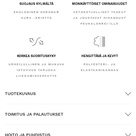
SUOJAUS KYLMÄLTÄ
MONIKÄYTTÖISET OMINAISUUDET
EKOLOGINEN SORONA®
VETOKETJULLISET TASKUT
AURA -ERISTYS
JA JOUSTAVAT HIHANSUUT
PEUKALONREI’ILLÄ
KORKEA SUORITUSKYKY
HENGITTÄVÄ JA KEVYT
URHEILULLINEN JA MUKAVA
POLYESTERI- JA
ISTUVUUS TARJOAA
ELASTAANIKANGAS
LIIKKUMISVAPAUTTA
TUOTEKUVAUS
TOIMITUS JA PALAUTUKSET
HOITO JA PUHDISTUS