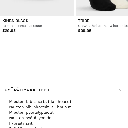
KINES BLACK
TRIBE
Lämmin panta juoksuun
$29.95
$39.95
PYÖRÄILYVAATTEET
Miesten bib-shortsit ja -housut
Naisten bib-shortsit ja -housut
Miesten pyöräilypaidat
Naisten pyöräilypaidat
Pyöräilylasit