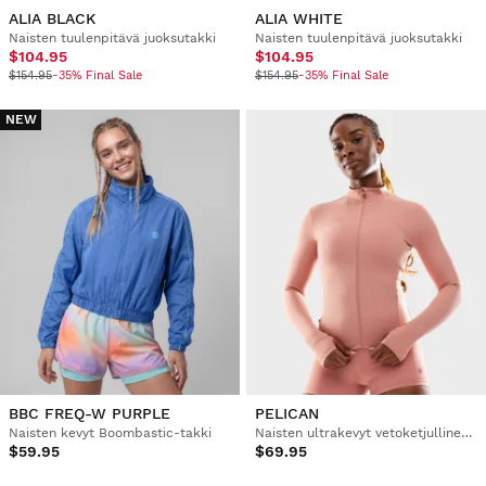
ALIA BLACK
ALIA WHITE
Naisten tuulenpitävä juoksutakki
Naisten tuulenpitävä juoksutakki
$104.95
$104.95
$154.95
-35% Final Sale
$154.95
-35% Final Sale
NEW
BBC FREQ-W PURPLE
PELICAN
Naisten kevyt Boombastic-takki
Naisten ultrakevyt vetoketjullinen treenitakki
$59.95
$69.95