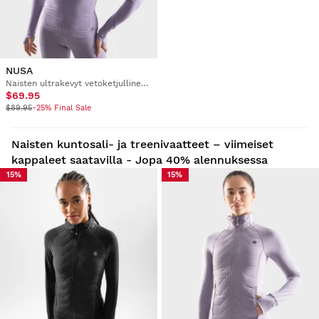
NUSA
Naisten ultrakevyt vetoketjullinen treenitakki
$69.95
$89.95
-25% Final Sale
Naisten kuntosali- ja treenivaatteet – viimeiset
kappaleet saatavilla - Jopa 40% alennuksessa
15%
15%