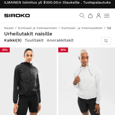
ILMAINEN toimitus yli $300.00:n tilauksille . Tuotepalautukse
Siroko.com
Palaa aloitussivulle
Kirjaudu 
Naiset
Kuntosali ja treenaaminen
Kuntosali- ja treenivaatteet
Takit
Kevyet, kestävät ja hengittävät takit, jotka sopivat treenaamiseen, juoksemiseen tai aktiiviseen elämäntyyliin.
Urheilutakit naisille
Kaikki
(9)
Tuulitakit
Anorakkitakit
35%
35%