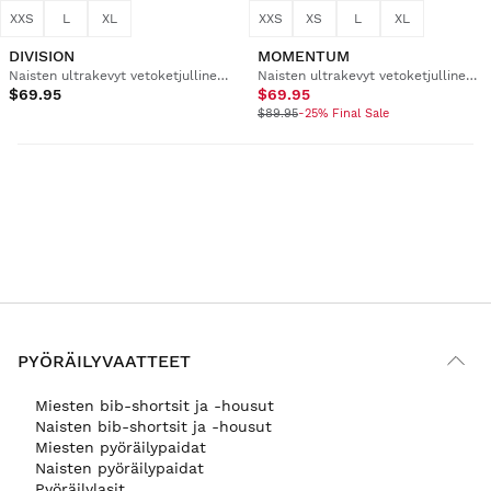
XXS
L
XL
XXS
XS
L
XL
DIVISION
MOMENTUM
Naisten ultrakevyt vetoketjullinen treenitakki
Naisten ultrakevyt vetoketjullinen treenitakki
$69.95
$69.95
$89.95
-25% Final Sale
PYÖRÄILYVAATTEET
Miesten bib-shortsit ja -housut
Naisten bib-shortsit ja -housut
Miesten pyöräilypaidat
Naisten pyöräilypaidat
Pyöräilylasit