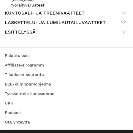
Pyöräilyvarusteet
KUNTOSALI- JA TREENIVAATTEET
LASKETTELU- JA LUMILAUTAILUVAATTEET
ESITTELYSSÄ
Palautukset
Affiliate-Programm
Tilauksen seuranta
B2B-kumppaniohjelma
Työskentele kanssamme
UKK
Podcast
Ota yhteyttä
Blogi