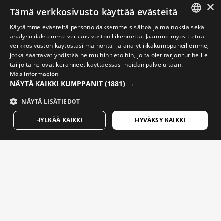
×
Tämä verkkosivusto käyttää evästeitä
Etsi Siroko-myymälä
Käytämme evästeitä personoidaksemme sisältöä ja mainoksia sekä
SPANISH
analysoidaksemme verkkosivuston liikennettä. Jaamme myös tietoa
verkkosivuston käytöstäsi mainonta- ja analytiikkakumppaneillemme,
ENGLISH
jotka saattavat yhdistää ne muihin tietoihin, joita olet tarjonnut heille
tai joita he ovat keränneet käyttäessäsi heidän palveluitaan.
GREEK
Más información
Pyöräilyvideot
NÄYTÄ KAIKKI KUMPPANIT
(1881) →
DANISH
Lasketteluvideot
GERMAN
NÄYTÄ LISÄTIEDOT
Lumilautailuvideot
FINNISH
HYLKÄÄ KAIKKI
HYVÄKSY KAIKKI
Seikkailuvideot
FRENCH
DUTCH
Viestejä, joilla on merkitystä. Tilaa uutiskirje kuullaksesi
uutisia ja päivityksiä Sirokolta.
POLISH
KOREAN
Kirjoita sähköpostiosoitteesi
NORWEGIAN
Nainen
Mies
LÄHETÄ
CZECH