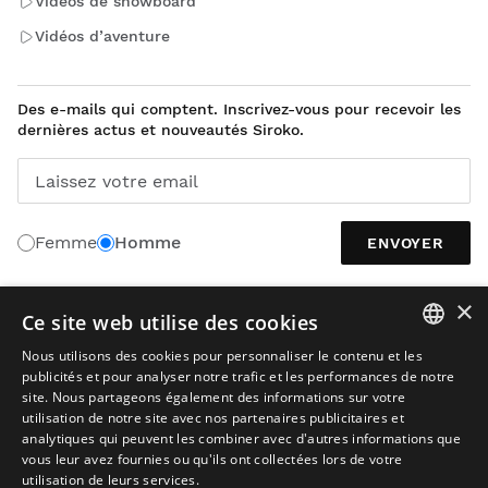
Vidéos de snowboard
Vidéos d’aventure
Des e-mails qui comptent. Inscrivez-vous pour recevoir les
dernières actus et nouveautés Siroko.
Laissez votre email
Femme
Homme
ENVOYER
×
Ce site web utilise des cookies
FRANÇAIS
Nous utilisons des cookies pour personnaliser le contenu et les
SPANISH
publicités et pour analyser notre trafic et les performances de notre
site. Nous partageons également des informations sur votre
ENGLISH
utilisation de notre site avec nos partenaires publicitaires et
analytiques qui peuvent les combiner avec d'autres informations que
GREEK
vous leur avez fournies ou qu'ils ont collectées lors de votre
utilisation de leurs services.
DANISH
Avis juridique
Cookies
Conditions Générales de Vente