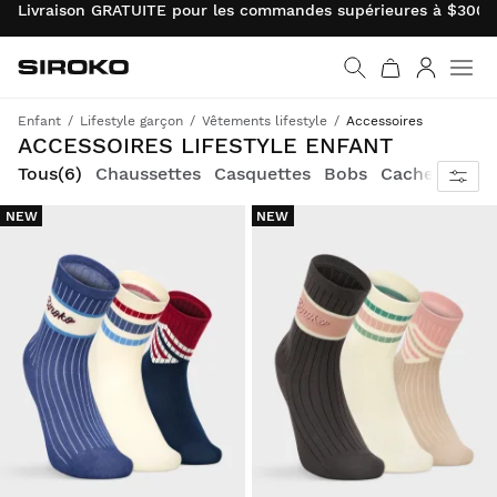
Livraison GRATUITE pour les commandes supérieures à $300.0
Siroko.com
Retourner à la page d’
Connexio
Enfant
Lifestyle garçon
Vêtements lifestyle
Accessoires
ACCESSOIRES LIFESTYLE ENFANT
Tous
(6)
Chaussettes
Casquettes
Bobs
Cache-cous
NEW
NEW