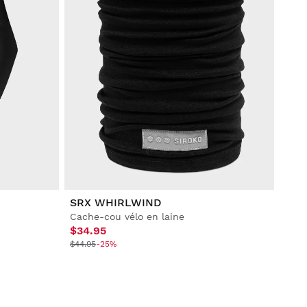
SRX WHIRLWIND
Cache-cou vélo en laine
$34.95
$44.95
-25%