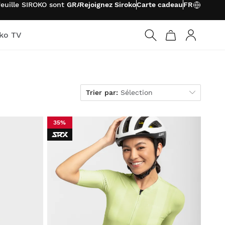
feuille SIROKO sont
GRATUITS
Rejoignez Siroko
Carte cadeau
FR
oko TV
Connexio
Trier par
Trier par:
Sélection
35%