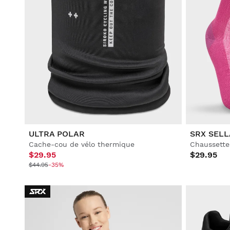
ULTRA POLAR
SRX SELL
Cache-cou de vélo thermique
Chaussette
$29.95
$29.95
$44.95
-35%