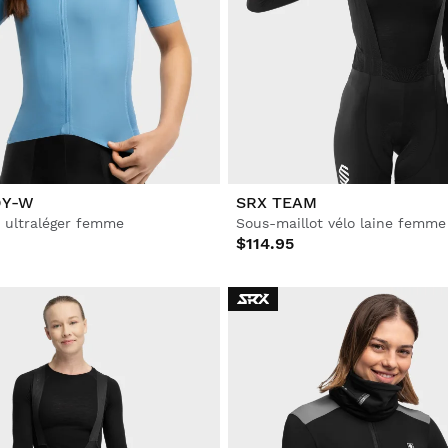
DY-W
SRX TEAM
o ultraléger femme
Sous-maillot vélo laine femme
$114.95