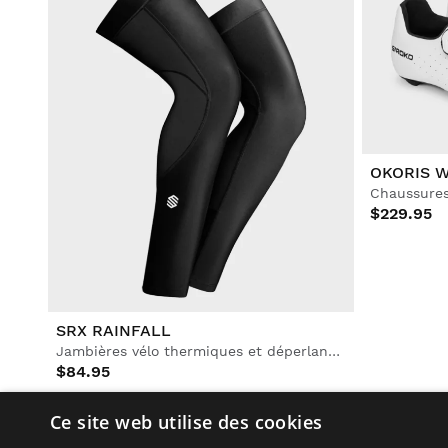
OKORIS 
Chaussures
$229.95
SRX RAINFALL
Jambières vélo thermiques et déperlantes
$84.95
Ce site web utilise des cookies
Découvrez l'équipement vélo et cycliste SRX de Siroko po
designs les plus exclusifs pour bien profiter de vos sortie