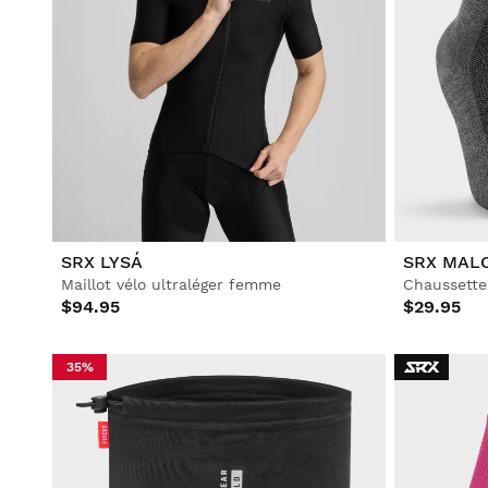
SRX LYSÁ
SRX MAL
Maillot vélo ultraléger femme
Chaussette
$94.95
$29.95
35%