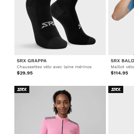
SRX GRAPPA
SRX BAL
Chaussettes vélo avec laine mérinos
Maillot vél
$29.95
$114.95