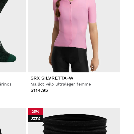
SRX SILVRETTA-W
érinos
Maillot vélo ultraléger femme
$114.95
25%