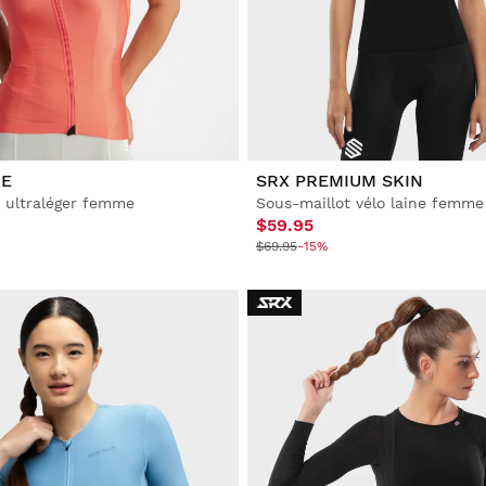
HE
SRX PREMIUM SKIN
o ultraléger femme
Sous-maillot vélo laine femme
$59.95
$69.95
-15%