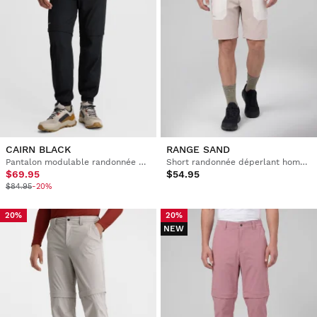
CAIRN BLACK
RANGE SAND
Pantalon modulable randonnée homme
Short randonnée déperlant homme
$69.95
$54.95
$84.95
-20%
20%
20%
NEW