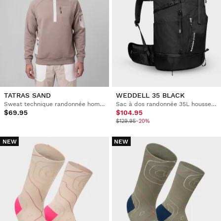
TATRAS SAND
WEDDELL 35 BLACK
Sweat technique randonnée homme
Sac à dos randonnée 35L housse imperméable
$69.95
$104.95
$129.95
-20%
NEW
NEW