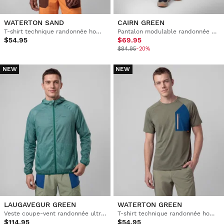
WATERTON SAND
CAIRN GREEN
T-shirt technique randonnée homme
Pantalon modulable randonnée homme
$54.95
$69.95
$84.95
-20%
NEW
NEW
LAUGAVEGUR GREEN
WATERTON GREEN
Veste coupe-vent randonnée ultralégère homme
T-shirt technique randonnée homme
$114.95
$54.95