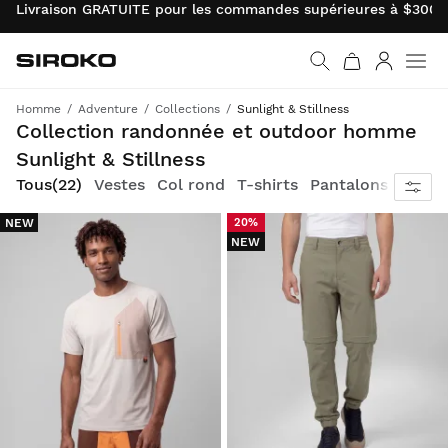
Livraison GRATUITE pour les commandes supérieures à $300.0
Siroko.com
Retourner à la page d’
Connexio
Homme
Adventure
Collections
Sunlight & Stillness
Reconnectez-vous à la nature
Collection randonnée et outdoor homme
Sunlight & Stillness
Tous
(22)
Vestes
Col rond
T-shirts
Pantalons
Acces
NEW
20%
NEW