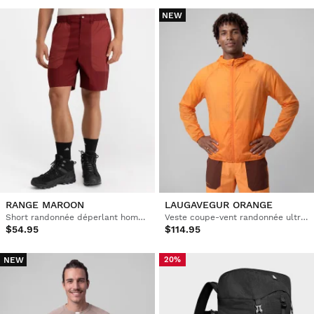
NEW
RANGE MAROON
LAUGAVEGUR ORANGE
Short randonnée déperlant homme
Veste coupe-vent randonnée ultralégère homme
$54.95
$114.95
NEW
20%