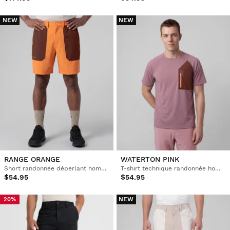
NEW
NEW
RANGE ORANGE
WATERTON PINK
Short randonnée déperlant homme
T-shirt technique randonnée homme
$54.95
$54.95
NEW
20%