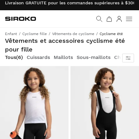
Livraison GRATUITE pour les commandes supérieures à $300.0
Siroko.com
Retourner à la page d’
Connexio
Enfant
Cyclisme fille
Vêtements de cyclisme
Cyclisme été
Équipements légers et respirants pour rouler par temps chaud
Vêtements et accessoires cyclisme été
pour fille
Tous
(6)
Cuissards
Maillots
Sous-maillots
Chaussett