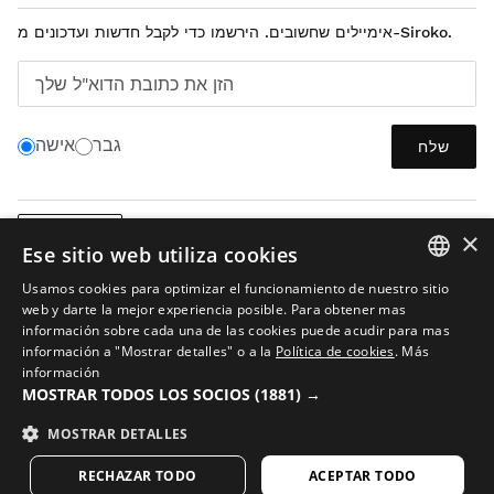
אימיילים שחשובים. הירשמו כדי לקבל חדשות ועדכונים מ-Siroko.
הזן את כתובת הדוא"ל שלך
גבר
אישה
שלח
×
עברית
Ese sitio web utiliza cookies
Usamos cookies para optimizar el funcionamiento de nuestro sitio
SPANISH
web y darte la mejor experiencia posible. Para obtener mas
información sobre cada una de las cookies puede acudir para mas
ENGLISH
información a "Mostrar detalles" o a la
Política de cookies
.
Más
información
GREEK
מפת האתר
בינה מלאכותית בתמונות
תנאי השימוש
עוגיות
הודעה משפטית
MOSTRAR TODOS LOS SOCIOS
(1881) →
DANISH
© 2026 Siroko
MOSTRAR DETALLES
GERMAN
RECHAZAR TODO
ACEPTAR TODO
FINNISH