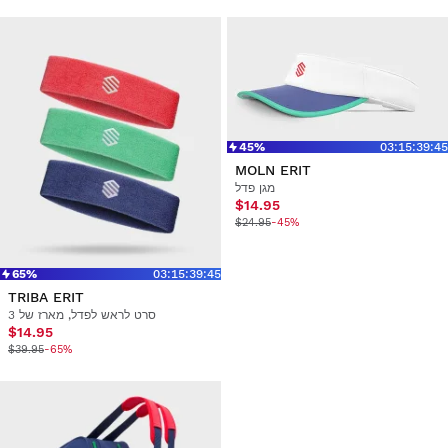
45%
03
:
15
:
39
:
45
MOLN ERIT
מגן פדל
$14.95
$24.95
-45%
65%
03
:
15
:
39
:
45
TRIBA ERIT
סרט לראש לפדל, מארז של 3
$14.95
$39.95
-65%