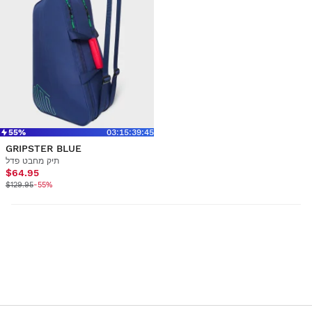
55%
03
:
15
:
39
:
45
GRIPSTER BLUE
תיק מחבט פדל
$64.95
$129.95
-55%