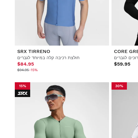
סגנון חיים
סגנון חיים
כדורגל
כדורגל
שיתופי פעולה
שיתופי פעולה
SRX TIRRENO
CORE GR
חולצת רכיבה קלה במיוחד לגברים
$84.95
$59.95
$94.95
-15%
הצג הכל גברים
הצג הכל נשים
הצג הכל ילדים
15%
30%