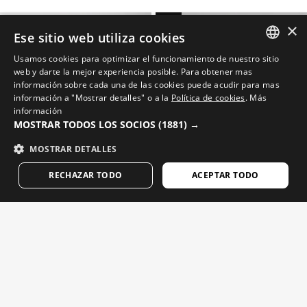
NEW
×
Ese sitio web utiliza cookies
Usamos cookies para optimizar el funcionamiento de nuestro sitio
SPANISH
web y darte la mejor experiencia posible. Para obtener mas
información sobre cada una de las cookies puede acudir para mas
ENGLISH
información a "Mostrar detalles" o a la
Política de cookies
.
Más
información
GREEK
MOSTRAR TODOS LOS SOCIOS
(1881) →
DANISH
MOSTRAR DETALLES
GERMAN
RECHAZAR TODO
ACEPTAR TODO
FINNISH
XS
S
XXL
M
FRENCH
מכנסי רכיבה קצרים לגברים
BASIL
DUTCH
$114.95
מכנסי רכיבה קצרים לגברים מבדים ממוחזרים
$114.95
POLISH
KOREAN
גופיות גברים - עד 50% הנחה
הצג הכל
NORWEGIAN
15%
20%