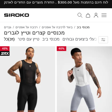
Siroko.com
עבור לדף הבית
התחבר
מכנסי ביב
ביגוד לרכיבה על אופניים
רכיבה על אופניים
גברים
הדור האחרון של חומרי גלם ובדים איכותיים משולבים במכנסיים קצרים עם כתפיות ייחודיים ב-100%.
מכנסיים קצרים וטייץ לגברים
סינרים בעלי ביצועים גבוהים
מכנסי ביב
טייץ עם סינר
(31)
כל
45%
40%