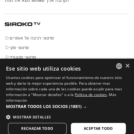
מצא את חנות Siroko הקרובה אליך
סרטוני רכיבה על אופניים
סרטוני סקי
סרטוני סנובורד
×
סרטוני הרפתקאות
Ese sitio web utiliza cookies
Usamos cookies para optimizar el funcionamiento de nuestro sitio
SPANISH
web y darte la mejor experiencia posible. Para obtener mas
אימיילים שחשובים. הירשמו כדי לקבל חדשות ועדכונים מ-Siroko.
información sobre cada una de las cookies puede acudir para mas
ENGLISH
información a "Mostrar detalles" o a la
Política de cookies
.
Más
información
הזן את כתובת הדוא"ל שלך
GREEK
MOSTRAR TODOS LOS SOCIOS
(1881) →
DANISH
MOSTRAR DETALLES
גבר
אישה
שלח
GERMAN
RECHAZAR TODO
ACEPTAR TODO
FINNISH