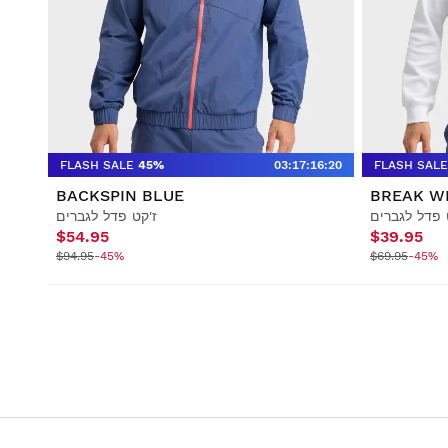
FLASH SALE
45%
03
:
17
:
16
:
19
FLASH SALE
BACKSPIN BLUE
BREAK W
 פדל לגברים
ז'קט פדל לגברים
$54.95
$39.95
$94.95
-45%
$69.95
-45%