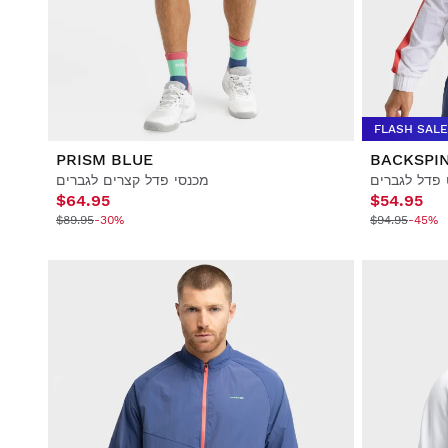
סגנון חיים
סגנון חיים
כדורגל
כדורגל
שיתופי פעולה
שיתופי פעולה
FLASH SALE
PRISM BLUE
BACKSPIN
 פדל לגברים
מכנסי פדל קצרים לגברים
$64.95
$54.95
$89.95
-30%
$94.95
-45%
הצג הכל גברים
הצג הכל נשים
הצג הכל ילדים