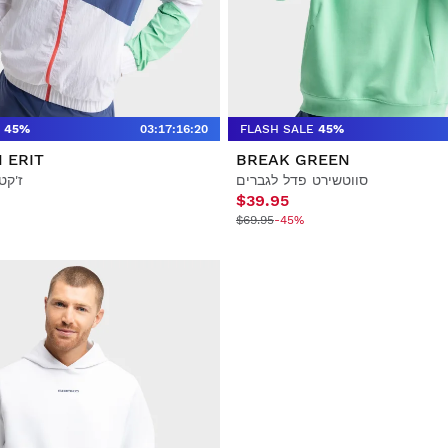
45%
03
:
17
:
16
:
19
FLASH SALE
45%
 ERIT
BREAK GREEN
סווטשירט פדל לגברים
ז'קט
$39.95
$69.95
-45%