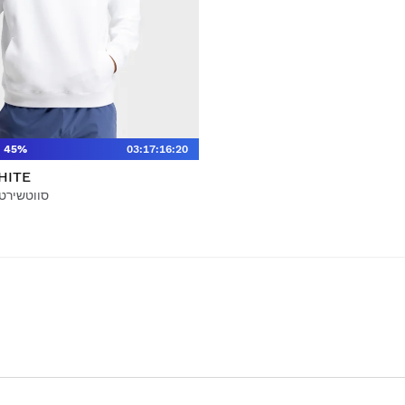
45%
03
:
17
:
16
:
19
HITE
סווטשירט