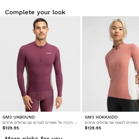
Complete your look
מסיבות של היגיינה ובטיחות, אנו יכולים לקבל החלפה או החזרה של
מוצר זה רק אם
לא נעשה בו שימוש והוא נשמר בצורתו המקורית
.
ובאריזתו המקורית
GM3 UNBOUND
GM3 HOKKAIDO
חולצת רכיבה על אופניים לגברים עם שרוולים ארוכים
$129.95
$129.95
More picks for you