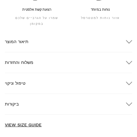
נוחות במיוחד
רצועת קשת אלסטית
אזור נוחות למטטרסל
שמרו על הגרביים שלכם
במקומן
תיאור המוצר
משלוח והחזרות
טיפול וניקוי
משלוח חינם בהזמנות מעל $300.00
ביקורות
חינם
בהזמנות מעל $300.00
משלוח עד הבית
New content loaded
- No reviews collected for this product yet -
VIEW SIZE GUIDE
Be the first to write a review