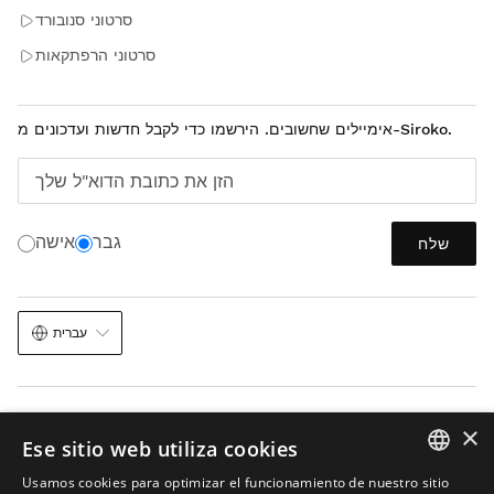
סרטוני סנובורד
סרטוני הרפתקאות
אימיילים שחשובים. הירשמו כדי לקבל חדשות ועדכונים מ-Siroko.
הזן את כתובת הדוא"ל שלך
גבר
אישה
שלח
עברית
×
Ese sitio web utiliza cookies
Usamos cookies para optimizar el funcionamiento de nuestro sitio
מפת האתר
בינה מלאכותית בתמונות
תנאי השימוש
עוגיות
הודעה משפטית