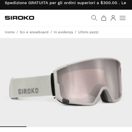
Spedizione GRATUITA per gli ordini superiori a $300.00 . Le re
Siroko.com
Vai alla home page
Accedi
Uomo
Sci e snowboard
In evidenza
Ultimi pezzi