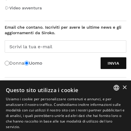
Video avventura
Email che contano. Iscriviti per avere le ultime news e gli
aggiornamenti da Siroko.
Scrivi la tua e-mail
Donna
Uomo
INVIA
×
ITALIANO
Questo sito utilizza i cookie
Usiamo i cookie per personalizzare contenuti e annunci, e per
SPANISH
analizzare il nostro traffico. Condividiamo inoltre informazioni sulle
modalità con cui utilizzi il nostro sito con i nostri partner pubblicitari e
ENGLISH
di analisi, i quali potrebbero unirle ad altri dati che hai fornito loro o
che hanno raccolto in base alle tue modalità di utilizzo del loro
GREEK
servizio.
Avviso legale
Informazioni sui cookies
Termini e condizioni