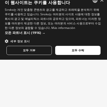
이 웹사이트는 쿠키를 사용합니다
Siroko는 개인 맞춤형 콘텐츠와 광고를 제공하고 트래픽을 분석하기 위해
SPANISH
쿠키를 사용하고 있습니다. Siroko는 여러분의 사이트 사용에 대한 정보를
회사의 광고 및 애널리틱스 파트너와 공유하고 있으며, 파트너는 이러한 정
ENGLISH
보를 여러분이 제공한 다른 정보, 또는 여러분의 서비스 사용으로부터 수집
한 다른 정보와 결합할 수 있습니다.
Más información
GREEK
모든 파트너 표시
(1916) →
DANISH
세부 정보 표시
GERMAN
모두 거부
모두 수락
FINNISH
FRENCH
XXL
XS
DUTCH
SLUSH-W TANGLE
SLUSH-W PENGUIN
POLISH
여성용 보온 블라우스
여성용 보온 블라우스
$69.95
$69.95
KOREAN
NORWEGIAN
CZECH