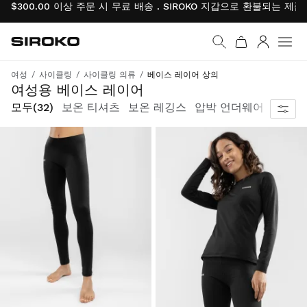
$300.00 이상 주문 시 무료 배송 . SIROKO 지갑으로 환불되는 제
Siroko.com
홈페이지로 이동
로그인
여성
사이클링
사이클링 의류
베이스 레이어 상의
여성용 베이스 레이어
모두
(32)
보온 티셔츠
보온 레깅스
압박 언더웨어
프리미