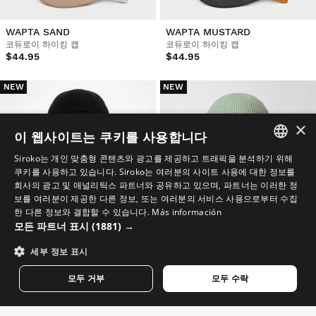
WAPTA SAND
WAPTA MUSTARD
코듀로이 하이킹 캡
코듀로이 하이킹 캡
$44.95
$44.95
NEW
NEW
×
이 웹사이트는 쿠키를 사용합니다
Siroko는 개인 맞춤형 콘텐츠와 광고를 제공하고 트래픽을 분석하기 위해
SPANISH
쿠키를 사용하고 있습니다. Siroko는 여러분의 사이트 사용에 대한 정보를
회사의 광고 및 애널리틱스 파트너와 공유하고 있으며, 파트너는 이러한 정
ENGLISH
보를 여러분이 제공한 다른 정보, 또는 여러분의 서비스 사용으로부터 수집
한 다른 정보와 결합할 수 있습니다.
Más información
GREEK
모든 파트너 표시
(1881) →
DANISH
세부 정보 표시
GERMAN
SEQUOIA BLACK
SEQUOIA GREEN
모두 거부
모두 수락
FINNISH
와플 니트 하이킹 비니
와플 니트 하이킹 비니
$59.95
$59.95
FRENCH