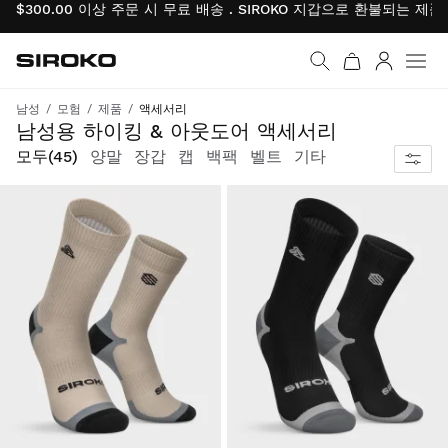
$300.00 이상 주문 시 무료 배송 . SIROKO 지갑으로 환불되는 제
Siroko.com
홈페이지로 이동
로그인
남성
모험
제품
액세서리
모든 모험을 위한 필수품. 모든 단계의 품질과 기능.
남성용 하이킹 & 아웃도어 액세서리
모두
(45)
양말
장갑
캡
백팩
벨트
기타