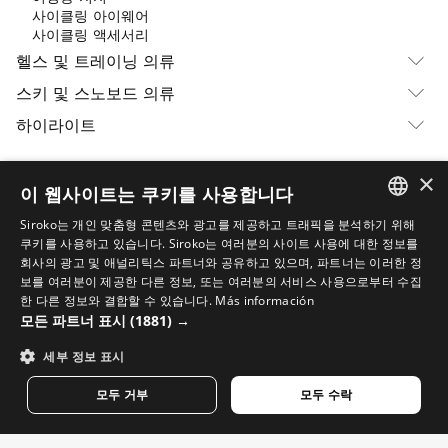
사이클링 아이웨어
사이클링 액세서리
헬스 및 트레이닝 의류
스키 및 스노보드 의류
하이라이트
×
이 웹사이트는 쿠키를 사용합니다
반품
Siroko는 개인 맞춤형 콘텐츠와 광고를 제공하고 트래픽을 분석하기 위해
제휴 프로그램
SPANISH
쿠키를 사용하고 있습니다. Siroko는 여러분의 사이트 사용에 대한 정보를
회사의 광고 및 애널리틱스 파트너와 공유하고 있으며, 파트너는 이러한 정
주문 추적
ENGLISH
보를 여러분이 제공한 다른 정보, 또는 여러분의 서비스 사용으로부터 수집
한 다른 정보와 결합할 수 있습니다.
Más información
B2B 파트너 프로그램
GREEK
모든 파트너 표시
(1881) →
채용
DANISH
세부 정보 표시
자주 묻는 질문
GERMAN
모두 거부
모두 수락
팟캐스트
FINNISH
문의
FRENCH