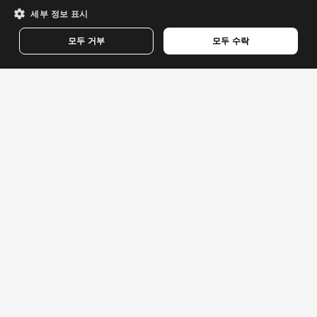
DANISH
세부 정보 표시
GERMAN
모두 거부
모두 수락
FINNISH
EMPEROR
FRENCH
스키 이어워머 헤드밴드
$39.95
DUTCH
POLISH
KOREAN
NORWEGIAN
CZECH
ITALIAN
PORTUGUESE
사이클링 의류
SWEDISH
남성용 빕 쇼츠 및 타이츠
여성용 빕 쇼츠 및 타이츠
CHINESE (SIMPLIFIED)
남성용 저지
JAPANESE