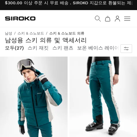
$300.00 이상 주문 시 무료 배송 . SIROKO 지갑으로 환불되는 제
Siroko.com
홈페이지로 이동
로그인
남성
스키 & 스노보드
스키 & 스노보드 의류
슬로프에서 스타일과 퍼포먼스를 위한 스키웨어 및 액세서리
남성용 스키 의류 및 액세서리
모두
(27)
스키 재킷
스키 팬츠
보온 베이스 레이어
스키 