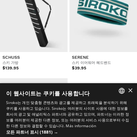
SCHUSS
SERENE
스키 가방
스키 이어워머 헤드밴드
$139.95
$39.95
×
이 웹사이트는 쿠키를 사용합니다
Siroko는 개인 맞춤형 콘텐츠와 광고를 제공하고 트래픽을 분석하기 위해
SPANISH
쿠키를 사용하고 있습니다. Siroko는 여러분의 사이트 사용에 대한 정보를
회사의 광고 및 애널리틱스 파트너와 공유하고 있으며, 파트너는 이러한 정
ENGLISH
보를 여러분이 제공한 다른 정보, 또는 여러분의 서비스 사용으로부터 수집
한 다른 정보와 결합할 수 있습니다.
Más información
GREEK
모든 파트너 표시
(1881) →