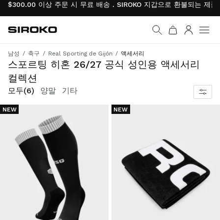
$300.00 이상 주문 시 무료 배송 . SIROKO 지갑으로 환불되는 제
Siroko.com
홈페이지로 이동
로그인
남성
축구
Real Sporting de Gijón
액세서리
경기장 안팎에서 팀 스피릿을 보여주세요
스포르팅 히혼 26/27 공식 성인용 액세서리
컬렉션
모두
(6)
양말
기타
NEW
NEW