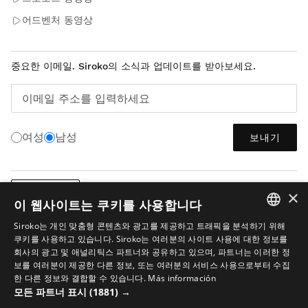
어드벤처 동영상
중요한 이메일. Siroko의 소식과 업데이트를 받아보세요.
이메일 주소를 입력하세요
여성
남성
보내기
×
한국어
이 웹사이트는 쿠키를 사용합니다
Siroko는 개인 맞춤형 콘텐츠와 광고를 제공하고 트래픽을 분석하기 위해
SPANISH
쿠키를 사용하고 있습니다. Siroko는 여러분의 사이트 사용에 대한 정보를
회사의 광고 및 애널리틱스 파트너와 공유하고 있으며, 파트너는 이러한 정
ENGLISH
보를 여러분이 제공한 다른 정보, 또는 여러분의 서비스 사용으로부터 수집
한 다른 정보와 결합할 수 있습니다.
Más información
GREEK
법적 고지
쿠키
이용 약관
이미지 내 AI
사이트맵
모든 파트너 표시
(1881) →
DANISH