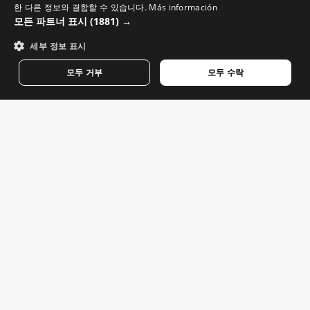
사이클링 의류
한 다른 정보와 결합할 수 있습니다.
Más información
GREEK
모든 파트너 표시
(1881) →
남성용 빕 쇼츠 및 타이츠
DANISH
세부 정보 표시
여성용 빕 쇼츠 및 타이츠
GERMAN
남성용 저지
모두 거부
모두 수락
여성용 저지
FINNISH
사이클링 아이웨어
사이클링 액세서리
FRENCH
헬스 및 트레이닝 의류
DUTCH
스키 및 스노보드 의류
POLISH
하이라이트
KOREAN
NORWEGIAN
반품
CZECH
제휴 프로그램
ITALIAN
주문 추적
PORTUGUESE
B2B 파트너 프로그램
SWEDISH
채용