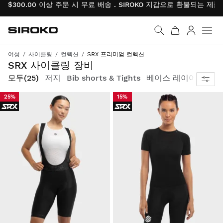
$300.00 이상 주문 시 무료 배송 . SIROKO 지갑으로 환불되는 제
Siroko.com
홈페이지로 이동
로그인
여성
사이클링
컬렉션
SRX 프리미엄 컬렉션
최고의 소재와 가장 특별한 디자인
SRX 사이클링 장비
모두
(25)
저지
Bib shorts & Tights
베이스 레이어 상의
25%
15%