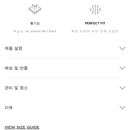
통기성
PERFECT FIT
투습도 10,000G/M²/DAY
측면 지퍼와 허리 안쪽 조임끈
제품 설명
배송 및 반품
관리 및 청소
$300.00 이상 주문 시 무료 배송
리뷰
택배
$300.00 이상 주문 시
무료
New content loaded
- No reviews collected for this product yet -
VIEW SIZE GUIDE