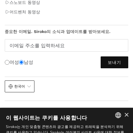
스노보드 동영상
어드벤처 동영상
중요한 이메일. Siroko의 소식과 업데이트를 받아보세요.
이메일 주소를 입력하세요
여성
남성
보내기
한국어
×
이 웹사이트는 쿠키를 사용합니다
Siroko는 개인 맞춤형 콘텐츠와 광고를 제공하고 트래픽을 분석하기 위해
법적 고지
쿠키
이용 약관
이미지 내 AI
사이트맵
SPANISH
쿠키를 사용하고 있습니다. Siroko는 여러분의 사이트 사용에 대한 정보를