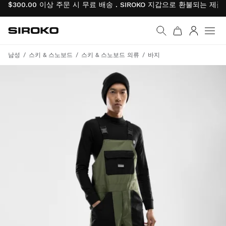
$300.00 이상 주문 시 무료 배송 . SIROKO 지갑으로 환불되는 제
Siroko.com
홈페이지로 이동
로그인
남성
스키 & 스노보드
스키 & 스노보드 의류
바지